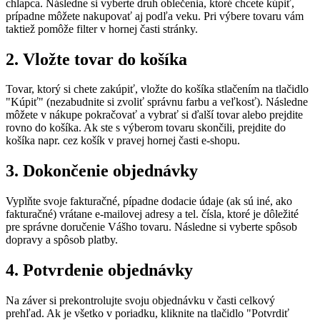
chlapca. Následne si vyberte druh oblečenia, ktoré chcete kúpiť,
prípadne môžete nakupovať aj podľa veku. Pri výbere tovaru vám
taktiež pomôže filter v hornej časti stránky.
2. Vložte tovar do košíka
Tovar, ktorý si chete zakúpiť, vložte do košíka stlačením na tlačidlo
"Kúpiť" (nezabudnite si zvoliť správnu farbu a veľkosť). Následne
môžete v nákupe pokračovať a vybrať si ďalší tovar alebo prejdite
rovno do košíka. Ak ste s výberom tovaru skončili, prejdite do
košíka napr. cez košík v pravej hornej časti e-shopu.
3. Dokončenie objednávky
Vyplňte svoje fakturačné, pípadne dodacie údaje (ak sú iné, ako
fakturačné) vrátane e-mailovej adresy a tel. čísla, ktoré je dôležité
pre správne doručenie Vášho tovaru. Následne si vyberte spôsob
dopravy a spôsob platby.
4. Potvrdenie objednávky
Na záver si prekontrolujte svoju objednávku v časti celkový
prehľad. Ak je všetko v poriadku, kliknite na tlačidlo "Potvrdiť