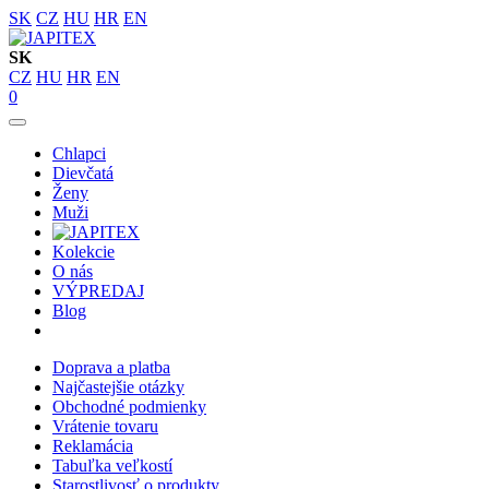
SK
CZ
HU
HR
EN
SK
CZ
HU
HR
EN
0
Chlapci
Dievčatá
Ženy
Muži
Kolekcie
O nás
VÝPREDAJ
Blog
Doprava a platba
Najčastejšie otázky
Obchodné podmienky
Vrátenie tovaru
Reklamácia
Tabuľka veľkostí
Starostlivosť o produkty