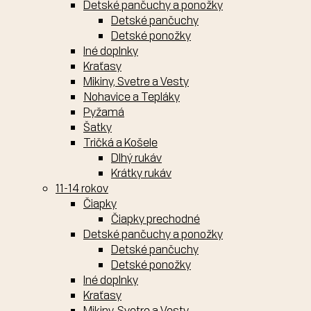
Detské pančuchy a ponožky
Detské pančuchy
Detské ponožky
Iné doplnky
Kraťasy
Mikiny, Svetre a Vesty
Nohavice a Tepláky
Pyžamá
Šatky
Tričká a Košele
Dlhý rukáv
Krátky rukáv
11-14 rokov
Čiapky
Čiapky prechodné
Detské pančuchy a ponožky
Detské pančuchy
Detské ponožky
Iné doplnky
Kraťasy
Mikiny, Svetre a Vesty