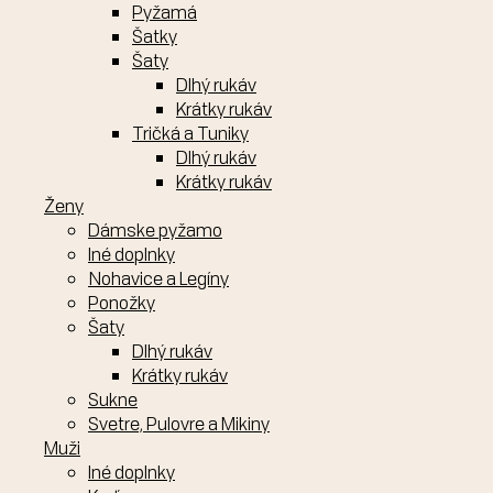
Pyžamá
Šatky
Šaty
Dlhý rukáv
Krátky rukáv
Tričká a Tuniky
Dlhý rukáv
Krátky rukáv
Ženy
Dámske pyžamo
Iné doplnky
Nohavice a Legíny
Ponožky
Šaty
Dlhý rukáv
Krátky rukáv
Sukne
Svetre, Pulovre a Mikiny
Muži
Iné doplnky