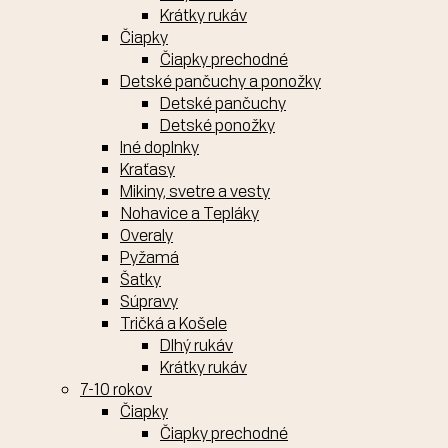
Krátky rukáv
Čiapky
Čiapky prechodné
Detské pančuchy a ponožky
Detské pančuchy
Detské ponožky
Iné doplnky
Kraťasy
Mikiny, svetre a vesty
Nohavice a Tepláky
Overaly
Pyžamá
Šatky
Súpravy
Tričká a Košele
Dlhý rukáv
Krátky rukáv
7-10 rokov
Čiapky
Čiapky prechodné