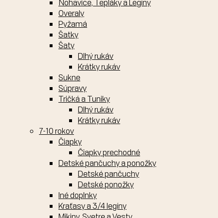
Nohavice, Tepláky a Legíny
Overaly
Pyžamá
Šatky
Šaty
Dlhý rukáv
Krátky rukáv
Sukne
Súpravy
Tričká a Tuniky
Dlhý rukáv
Krátky rukáv
7-10 rokov
Čiapky
Čiapky prechodné
Detské pančuchy a ponožky
Detské pančuchy
Detské ponožky
Iné doplnky
Kraťasy a 3/4 legíny
Mikiny, Svetre a Vesty