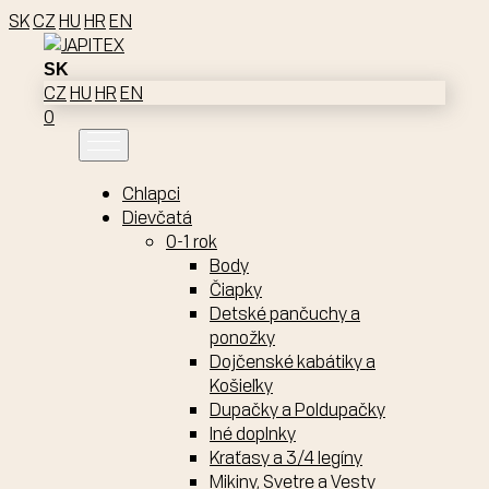
SK
CZ
HU
HR
EN
SK
CZ
HU
HR
EN
0
Chlapci
Dievčatá
0-1 rok
Body
Čiapky
Detské pančuchy a
ponožky
Dojčenské kabátiky a
Košieľky
Dupačky a Poldupačky
Iné doplnky
Kraťasy a 3/4 legíny
Mikiny, Svetre a Vesty