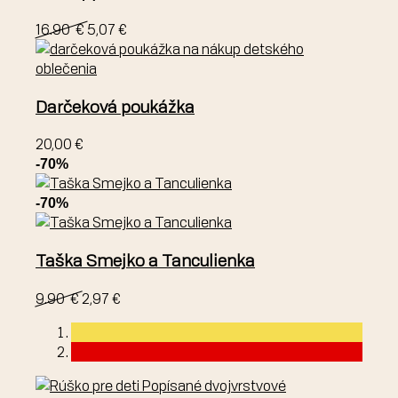
16.90 €
5,07 €
Darčeková poukážka
20,00 €
-70%
-70%
Taška Smejko a Tanculienka
9.90 €
2,97 €