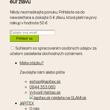
eur zľavu
Nikdy nezmeškajte ponuku. Prihláste sa do
newslettera a získajte 5 € zľavu, ktorá platí na prvý
nákup v hodnote 50 €
Prihlásiť sa
Súhlasím so spracovaním osobných údajov za
účelom zasielania obchodných oznámení.
Máte otázku?
Zavolajte nám alebo píšte
eshop@japitex.sk
0944 353 060
Vytvoril: Hattas.sk
JAPITEX
O nás