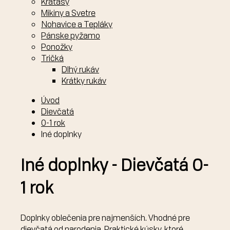
Kraťasy
Mikiny a Svetre
Nohavice a Tepláky
Pánske pyžamo
Ponožky
Tričká
Dlhý rukáv
Krátky rukáv
Úvod
Dievčatá
0-1 rok
Iné doplnky
Iné doplnky - Dievčatá 0-
1 rok
Doplnky oblečenia pre najmenších. Vhodné pre
dievčatá od narodenia. Praktické kúsky, ktoré