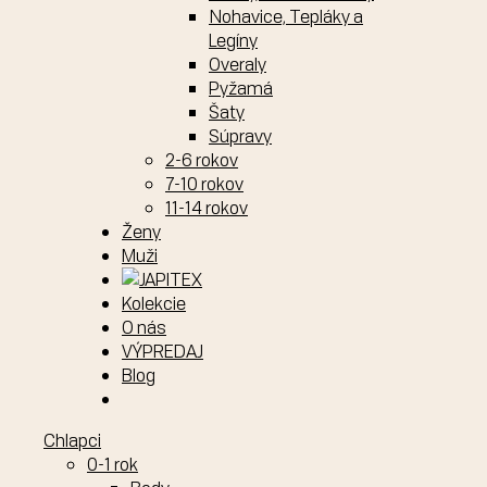
Nohavice, Tepláky a
Legíny
Overaly
Pyžamá
Šaty
Súpravy
2-6 rokov
7-10 rokov
11-14 rokov
Ženy
Muži
Kolekcie
O nás
VÝPREDAJ
Blog
Chlapci
0-1 rok