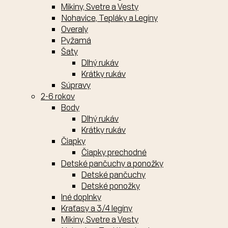
Mikiny, Svetre a Vesty
Nohavice, Tepláky a Legíny
Overaly
Pyžamá
Šaty
Dlhý rukáv
Krátky rukáv
Súpravy
2-6 rokov
Body
Dlhý rukáv
Krátky rukáv
Čiapky
Čiapky prechodné
Detské pančuchy a ponožky
Detské pančuchy
Detské ponožky
Iné doplnky
Kraťasy a 3/4 legíny
Mikiny, Svetre a Vesty