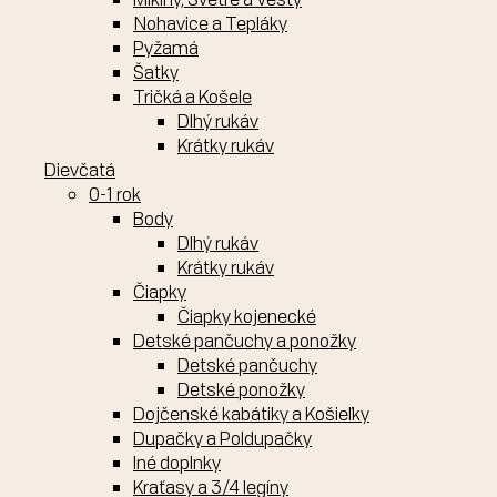
Nohavice a Tepláky
Pyžamá
Šatky
Tričká a Košele
Dlhý rukáv
Krátky rukáv
Dievčatá
0-1 rok
Body
Dlhý rukáv
Krátky rukáv
Čiapky
Čiapky kojenecké
Detské pančuchy a ponožky
Detské pančuchy
Detské ponožky
Dojčenské kabátiky a Košieľky
Dupačky a Poldupačky
Iné doplnky
Kraťasy a 3/4 legíny