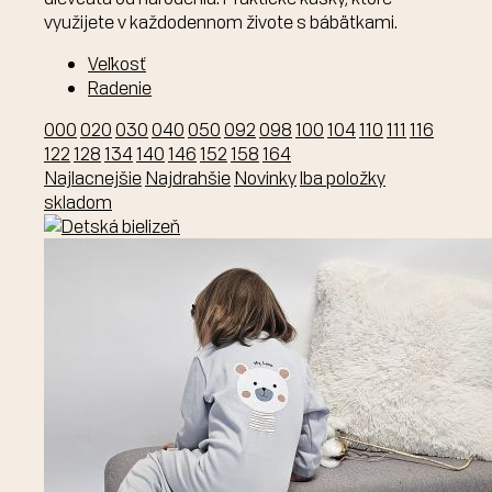
využijete v každodennom živote s bábätkami.
Veľkosť
Radenie
000
020
030
040
050
092
098
100
104
110
111
116
122
128
134
140
146
152
158
164
Najlacnejšie
Najdrahšie
Novinky
Iba položky
skladom