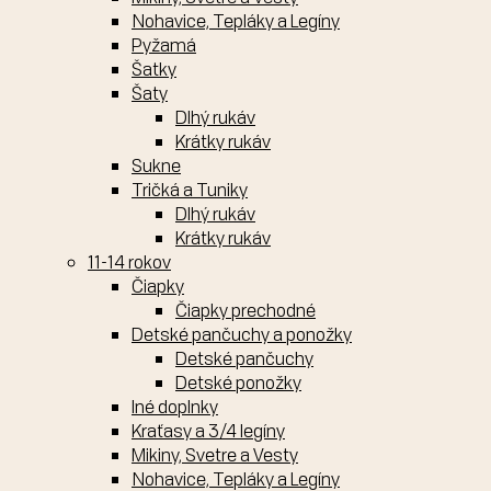
Nohavice, Tepláky a Legíny
Pyžamá
Šatky
Šaty
Dlhý rukáv
Krátky rukáv
Sukne
Tričká a Tuniky
Dlhý rukáv
Krátky rukáv
11-14 rokov
Čiapky
Čiapky prechodné
Detské pančuchy a ponožky
Detské pančuchy
Detské ponožky
Iné doplnky
Kraťasy a 3/4 legíny
Mikiny, Svetre a Vesty
Nohavice, Tepláky a Legíny