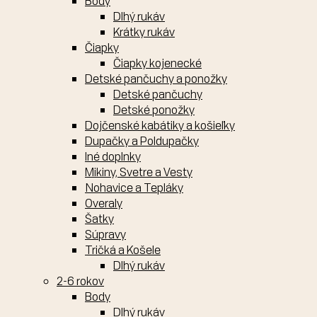
Body
Dlhý rukáv
Krátky rukáv
Čiapky
Čiapky kojenecké
Detské pančuchy a ponožky
Detské pančuchy
Detské ponožky
Dojčenské kabátiky a košieľky
Dupačky a Poldupačky
Iné doplnky
Mikiny, Svetre a Vesty
Nohavice a Tepláky
Overaly
Šatky
Súpravy
Tričká a Košele
Dlhý rukáv
2-6 rokov
Body
Dlhý rukáv