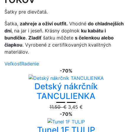
Šatky pre dievčatá.
Šatka,
zahreje a oživí outfit.
Vhodné
do chladnejších
dní
, na jar i jeseň. Krásny doplnok
ku kabátu i
bundičke
.
Zladiť
šatku môžete
s čelenkou alebo
čiapkou
. Vyrobené z certifikovaných kvalitných
materiálov.
Veľkosť
Radenie
-70%
Detský nákrčník
TANCULIENKA
11.50 €
3,45 €
-70%
Tunel 1F TULIP