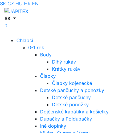
SK
CZ
HU
HR
EN
SK
0
Chlapci
0-1 rok
Body
Dlhý rukáv
Krátky rukáv
Čiapky
Čiapky kojenecké
Detské pančuchy a ponožky
Detské pančuchy
Detské ponožky
Dojčenské kabátiky a košieľky
Dupačky a Poldupačky
Iné doplnky
Mikiny, Svetre a Vesty