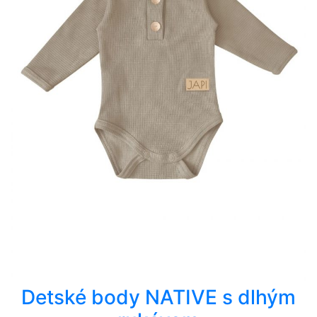
Detské body NATIVE s dlhým