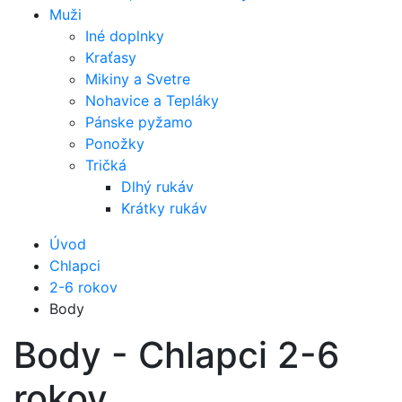
Muži
Iné doplnky
Kraťasy
Mikiny a Svetre
Nohavice a Tepláky
Pánske pyžamo
Ponožky
Tričká
Dlhý rukáv
Krátky rukáv
Úvod
Chlapci
2-6 rokov
Body
Body - Chlapci 2-6
rokov