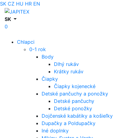
SK
CZ
HU
HR
EN
SK
0
Chlapci
0-1 rok
Body
Dlhý rukáv
Krátky rukáv
Čiapky
Čiapky kojenecké
Detské pančuchy a ponožky
Detské pančuchy
Detské ponožky
Dojčenské kabátiky a košieľky
Dupačky a Poldupačky
Iné doplnky
Mikiny, Svetre a Vesty