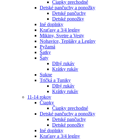
Čiapky prechodné
Detské pančuchy a ponožky
Detské pančuchy
Detské ponožky
Iné doplnky
Kraťasy a 3/4 legíny
Mikiny, Svetre a Vesty
Nohavice, Tepláky a Legíny
Pyžamá
Šatky
Šaty
Dlhý rukáv
Krátky rukáv
Sukne
Tričká a Tuniky
Dlhý rukáv
Krátky rukáv
11-14 rokov
Čiapky
Čiapky prechodné
Detské pančuchy a ponožky
Detské pančuchy
Detské ponožky
Iné doplnky
Kraťasy a 3/4 legíny