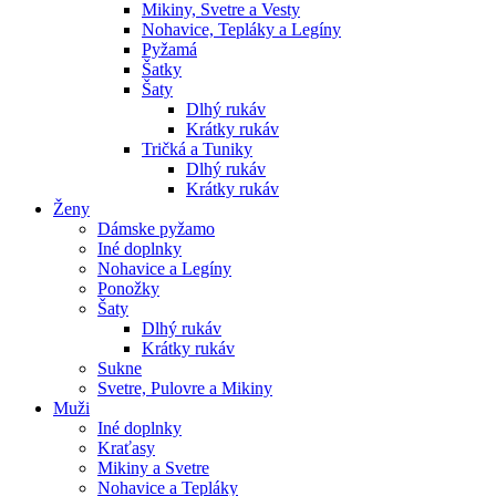
Mikiny, Svetre a Vesty
Nohavice, Tepláky a Legíny
Pyžamá
Šatky
Šaty
Dlhý rukáv
Krátky rukáv
Tričká a Tuniky
Dlhý rukáv
Krátky rukáv
Ženy
Dámske pyžamo
Iné doplnky
Nohavice a Legíny
Ponožky
Šaty
Dlhý rukáv
Krátky rukáv
Sukne
Svetre, Pulovre a Mikiny
Muži
Iné doplnky
Kraťasy
Mikiny a Svetre
Nohavice a Tepláky