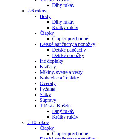
Dlhý rukáv
2-6 rokov
Body
Dlhý rukáv
Krátky rukáv
Čiapky
Čiapky prechodné
Detské pančuchy a ponožky
Detské pančuchy
Detské ponožky
Iné doplnky
Kraťasy
Mikiny, svetre a vesty
Nohavice a Tepláky
Overaly
Pyžamá
Šatky
Súpravy
Tričká a Košele
Dlhý rukáv
Krátky rukáv
7-10 rokov
Čiapky
Čiapky prechodné