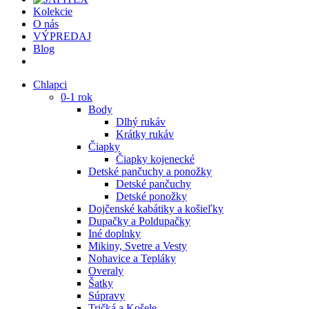
Kolekcie
O nás
VÝPREDAJ
Blog
Chlapci
0-1 rok
Body
Dlhý rukáv
Krátky rukáv
Čiapky
Čiapky kojenecké
Detské pančuchy a ponožky
Detské pančuchy
Detské ponožky
Dojčenské kabátiky a košieľky
Dupačky a Poldupačky
Iné doplnky
Mikiny, Svetre a Vesty
Nohavice a Tepláky
Overaly
Šatky
Súpravy
Tričká a Košele