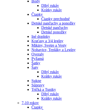
Body
Dlhý rukáv
Krátky rukáv
Čiapky
Čiapky prechodné
Detské pančuchy a ponožky
Detské pančuchy
Detské ponožky
Iné doplnky
Kraťasy a 3/4 legíny
Mikiny, Svetre a Vesty
Nohavice, Tepláky a Legíny
Overaly
Pyžamá
Šatky
Šaty
Dlhý rukáv
Krátky rukáv
Sukne
Súpravy
Tričká a Tuniky
Dlhý rukáv
Krátky rukáv
7-10 rokov
Čiapky