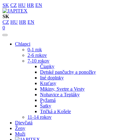
SK
CZ
HU
HR
EN
SK
CZ
HU
HR
EN
0
Chlapci
0-1 rok
2-6 rokov
7-10 rokov
Čiapky
Detské pančuchy a ponožky
Iné doplnky
Kraťasy
Mikiny, Svetre a Vesty
Nohavice a Tepláky
Pyžamá
Šatky
Tričká a Košele
11-14 rokov
Dievčatá
Ženy
Muži