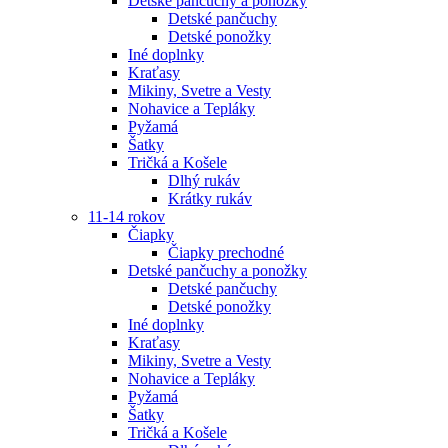
Detské pančuchy a ponožky
Detské pančuchy
Detské ponožky
Iné doplnky
Kraťasy
Mikiny, Svetre a Vesty
Nohavice a Tepláky
Pyžamá
Šatky
Tričká a Košele
Dlhý rukáv
Krátky rukáv
11-14 rokov
Čiapky
Čiapky prechodné
Detské pančuchy a ponožky
Detské pančuchy
Detské ponožky
Iné doplnky
Kraťasy
Mikiny, Svetre a Vesty
Nohavice a Tepláky
Pyžamá
Šatky
Tričká a Košele