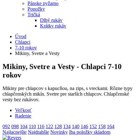
Pánske pyžamo
Ponožky
Tričká
Dlhý rukáv
Krátky rukáv
Úvod
Chlapci
7-10 rokov
Mikiny, Svetre a Vesty
Mikiny, Svetre a Vesty - Chlapci 7-10
rokov
Mikiny pre chlapcov s kapucňou, na zips, s vreckami. Rôzne typy
chlapčenských mikín. Svetre pre starších chlapcov. Chlapčenské
vesty bez rukávov.
Veľkosť
Radenie
092
098
104
110
116
122
128
134
140
146
152
158
164
Najlacnejšie
Najdrahšie
Novinky
Iba položky skladom