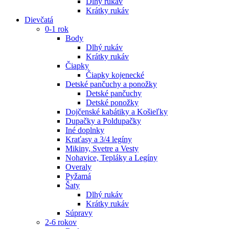
Dlhý rukáv
Krátky rukáv
Dievčatá
0-1 rok
Body
Dlhý rukáv
Krátky rukáv
Čiapky
Čiapky kojenecké
Detské pančuchy a ponožky
Detské pančuchy
Detské ponožky
Dojčenské kabátiky a Košieľky
Dupačky a Poldupačky
Iné doplnky
Kraťasy a 3/4 legíny
Mikiny, Svetre a Vesty
Nohavice, Tepláky a Legíny
Overaly
Pyžamá
Šaty
Dlhý rukáv
Krátky rukáv
Súpravy
2-6 rokov