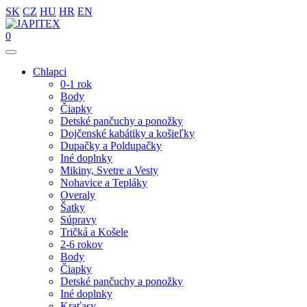
SK
CZ
HU
HR
EN
0
Chlapci
0-1 rok
Body
Čiapky
Detské pančuchy a ponožky
Dojčenské kabátiky a košieľky
Dupačky a Poldupačky
Iné doplnky
Mikiny, Svetre a Vesty
Nohavice a Tepláky
Overaly
Šatky
Súpravy
Tričká a Košele
2-6 rokov
Body
Čiapky
Detské pančuchy a ponožky
Iné doplnky
Kraťasy