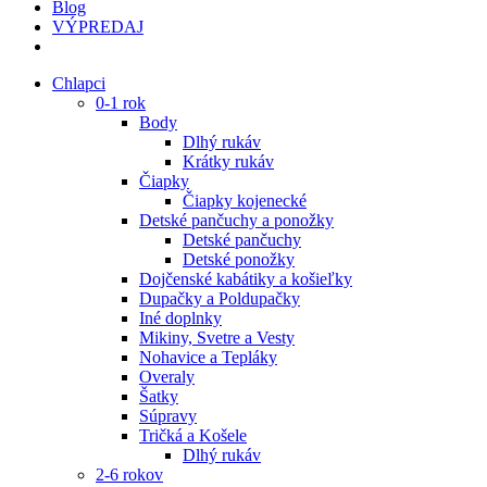
Blog
VÝPREDAJ
Chlapci
0-1 rok
Body
Dlhý rukáv
Krátky rukáv
Čiapky
Čiapky kojenecké
Detské pančuchy a ponožky
Detské pančuchy
Detské ponožky
Dojčenské kabátiky a košieľky
Dupačky a Poldupačky
Iné doplnky
Mikiny, Svetre a Vesty
Nohavice a Tepláky
Overaly
Šatky
Súpravy
Tričká a Košele
Dlhý rukáv
2-6 rokov