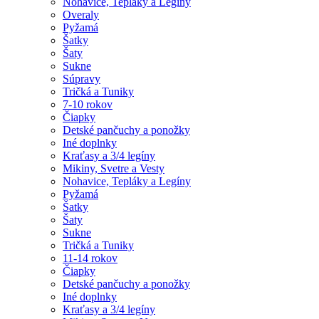
Nohavice, Tepláky a Legíny
Overaly
Pyžamá
Šatky
Šaty
Sukne
Súpravy
Tričká a Tuniky
7-10 rokov
Čiapky
Detské pančuchy a ponožky
Iné doplnky
Kraťasy a 3/4 legíny
Mikiny, Svetre a Vesty
Nohavice, Tepláky a Legíny
Pyžamá
Šatky
Šaty
Sukne
Tričká a Tuniky
11-14 rokov
Čiapky
Detské pančuchy a ponožky
Iné doplnky
Kraťasy a 3/4 legíny