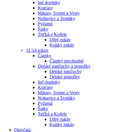
Iné doplnky
Kraťasy
Mikiny, Svetre a Vesty
Nohavice a Tepláky
Pyžamá
Šatky
Tričká a Košele
Dlhý rukáv
Krátky rukáv
11-14 rokov
Čiapky
Čiapky prechodné
Detské pančuchy a ponožky
Detské pančuchy
Detské ponožky
Iné doplnky
Kraťasy
Mikiny, Svetre a Vesty
Nohavice a Tepláky
Pyžamá
Šatky
Tričká a Košele
Dlhý rukáv
Krátky rukáv
Dievčatá