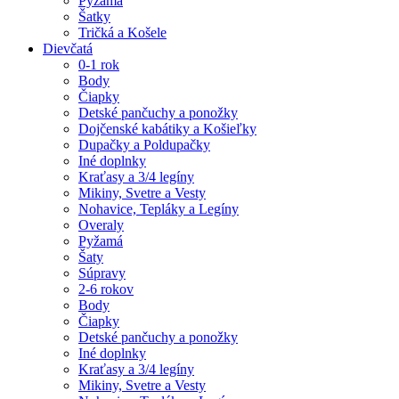
Pyžamá
Šatky
Tričká a Košele
Dievčatá
0-1 rok
Body
Čiapky
Detské pančuchy a ponožky
Dojčenské kabátiky a Košieľky
Dupačky a Poldupačky
Iné doplnky
Kraťasy a 3/4 legíny
Mikiny, Svetre a Vesty
Nohavice, Tepláky a Legíny
Overaly
Pyžamá
Šaty
Súpravy
2-6 rokov
Body
Čiapky
Detské pančuchy a ponožky
Iné doplnky
Kraťasy a 3/4 legíny
Mikiny, Svetre a Vesty