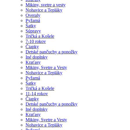
Mikiny, svetre a vesty
Nohavice a Tepláky
Overaly
Pyžamá
Šatky
Súpravy
Tričká a Košele
7-10 rokov
Čiapky
Detské pančuchy a ponožky
Iné doplnky
Kraťasy
Mikiny, Svetre a Vesty
Nohavice a Tepláky
Pyžamá
Šatky
Tričká a Košele
11-14 rokov
Čiapky
Detské pančuchy a ponožky
Iné doplnky
Kraťasy
Mikiny, Svetre a Vesty
Nohavice a Tepláky