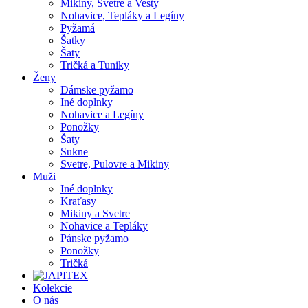
Mikiny, Svetre a Vesty
Nohavice, Tepláky a Legíny
Pyžamá
Šatky
Šaty
Tričká a Tuniky
Ženy
Dámske pyžamo
Iné doplnky
Nohavice a Legíny
Ponožky
Šaty
Sukne
Svetre, Pulovre a Mikiny
Muži
Iné doplnky
Kraťasy
Mikiny a Svetre
Nohavice a Tepláky
Pánske pyžamo
Ponožky
Tričká
Kolekcie
O nás