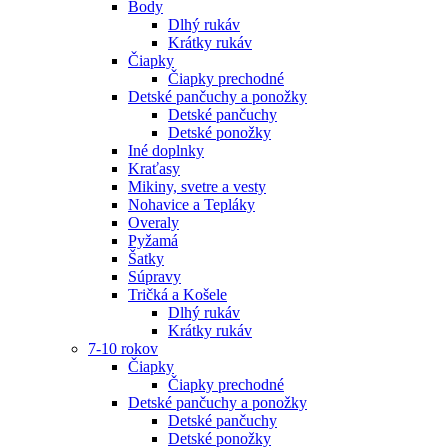
Body
Dlhý rukáv
Krátky rukáv
Čiapky
Čiapky prechodné
Detské pančuchy a ponožky
Detské pančuchy
Detské ponožky
Iné doplnky
Kraťasy
Mikiny, svetre a vesty
Nohavice a Tepláky
Overaly
Pyžamá
Šatky
Súpravy
Tričká a Košele
Dlhý rukáv
Krátky rukáv
7-10 rokov
Čiapky
Čiapky prechodné
Detské pančuchy a ponožky
Detské pančuchy
Detské ponožky