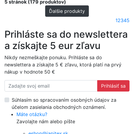
5 stránok (179 produktov)
Ďalšie produkty
1
2
3
4
5
Prihláste sa do newslettera
a získajte 5 eur zľavu
Nikdy nezmeškajte ponuku. Prihláste sa do
newslettera a získajte 5 € zľavu, ktorá platí na prvý
nákup v hodnote 50 €
Prihlásiť sa
Súhlasím so spracovaním osobných údajov za
účelom zasielania obchodných oznámení.
Máte otázku?
Zavolajte nám alebo píšte
eshop@japitex.sk