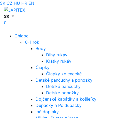
SK
CZ
HU
HR
EN
SK
0
Chlapci
0-1 rok
Body
Dlhý rukáv
Krátky rukáv
Čiapky
Čiapky kojenecké
Detské pančuchy a ponožky
Detské pančuchy
Detské ponožky
Dojčenské kabátiky a košieľky
Dupačky a Poldupačky
Iné doplnky
Mikiny, Svetre a Vesty