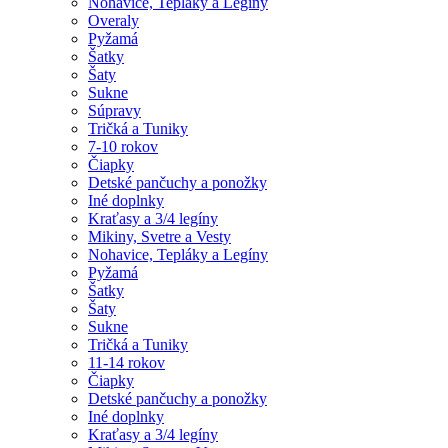
Nohavice, Tepláky a Legíny
Overaly
Pyžamá
Šatky
Šaty
Sukne
Súpravy
Tričká a Tuniky
7-10 rokov
Čiapky
Detské pančuchy a ponožky
Iné doplnky
Kraťasy a 3/4 legíny
Mikiny, Svetre a Vesty
Nohavice, Tepláky a Legíny
Pyžamá
Šatky
Šaty
Sukne
Tričká a Tuniky
11-14 rokov
Čiapky
Detské pančuchy a ponožky
Iné doplnky
Kraťasy a 3/4 legíny