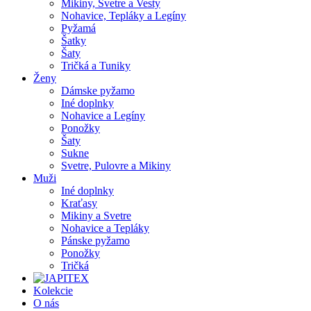
Mikiny, Svetre a Vesty
Nohavice, Tepláky a Legíny
Pyžamá
Šatky
Šaty
Tričká a Tuniky
Ženy
Dámske pyžamo
Iné doplnky
Nohavice a Legíny
Ponožky
Šaty
Sukne
Svetre, Pulovre a Mikiny
Muži
Iné doplnky
Kraťasy
Mikiny a Svetre
Nohavice a Tepláky
Pánske pyžamo
Ponožky
Tričká
Kolekcie
O nás