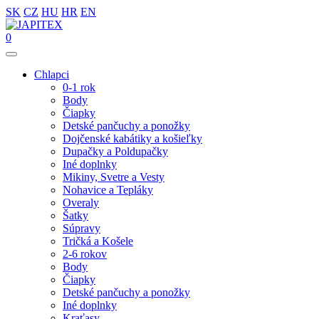
SK
CZ
HU
HR
EN
0
Chlapci
0-1 rok
Body
Čiapky
Detské pančuchy a ponožky
Dojčenské kabátiky a košieľky
Dupačky a Poldupačky
Iné doplnky
Mikiny, Svetre a Vesty
Nohavice a Tepláky
Overaly
Šatky
Súpravy
Tričká a Košele
2-6 rokov
Body
Čiapky
Detské pančuchy a ponožky
Iné doplnky
Kraťasy