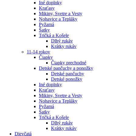
Iné doplnky
Kraťasy
Mikiny, Svetre a Vesty
Nohavice a Tepláky
Pyžamá
Šatky
Tričká a Košele
Dlhý rukáv
Krátky rukáv
11-14 rokov
Čiapky
Čiapky prechodné
Detské pančuchy a ponožky
Detské pančuchy
Detské ponožky
Iné doplnky
Kraťasy
Mikiny, Svetre a Vesty
Nohavice a Tepláky
Pyžamá
Šatky
Tričká a Košele
Dlhý rukáv
Krátky rukáv
Dievčatá