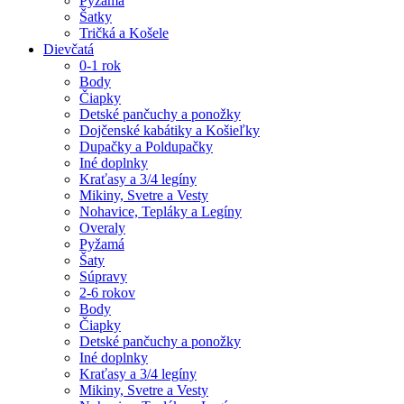
Pyžamá
Šatky
Tričká a Košele
Dievčatá
0-1 rok
Body
Čiapky
Detské pančuchy a ponožky
Dojčenské kabátiky a Košieľky
Dupačky a Poldupačky
Iné doplnky
Kraťasy a 3/4 legíny
Mikiny, Svetre a Vesty
Nohavice, Tepláky a Legíny
Overaly
Pyžamá
Šaty
Súpravy
2-6 rokov
Body
Čiapky
Detské pančuchy a ponožky
Iné doplnky
Kraťasy a 3/4 legíny
Mikiny, Svetre a Vesty