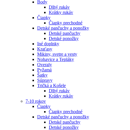
Body
Dlhý rukáv
Krátky rukáv
Čiapky
Čiapky prechodné
Detské pančuchy a ponožky
Detské pančuchy
Detské ponožky
Iné doplnky
Kraťasy
Mikiny, svetre a vesty
Nohavice a Tepláky
Overaly
Pyžamá
Šatky
Súpravy
Tričká a Košele
Dlhý rukáv
Krátky rukáv
7-10 rokov
Čiapky
Čiapky prechodné
Detské pančuchy a ponožky
Detské pančuchy
Detské ponožky