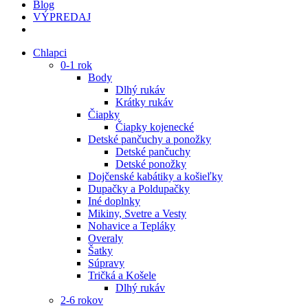
Blog
VÝPREDAJ
Chlapci
0-1 rok
Body
Dlhý rukáv
Krátky rukáv
Čiapky
Čiapky kojenecké
Detské pančuchy a ponožky
Detské pančuchy
Detské ponožky
Dojčenské kabátiky a košieľky
Dupačky a Poldupačky
Iné doplnky
Mikiny, Svetre a Vesty
Nohavice a Tepláky
Overaly
Šatky
Súpravy
Tričká a Košele
Dlhý rukáv
2-6 rokov