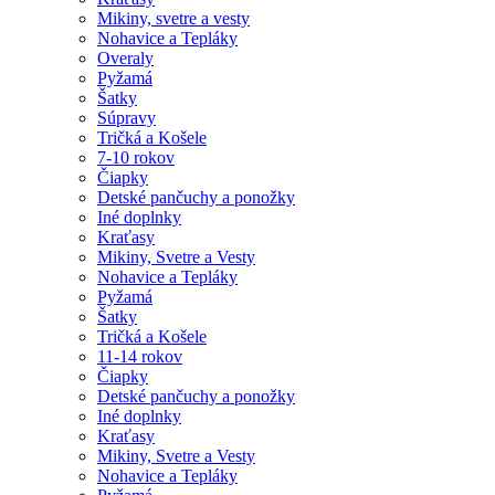
Mikiny, svetre a vesty
Nohavice a Tepláky
Overaly
Pyžamá
Šatky
Súpravy
Tričká a Košele
7-10 rokov
Čiapky
Detské pančuchy a ponožky
Iné doplnky
Kraťasy
Mikiny, Svetre a Vesty
Nohavice a Tepláky
Pyžamá
Šatky
Tričká a Košele
11-14 rokov
Čiapky
Detské pančuchy a ponožky
Iné doplnky
Kraťasy
Mikiny, Svetre a Vesty
Nohavice a Tepláky