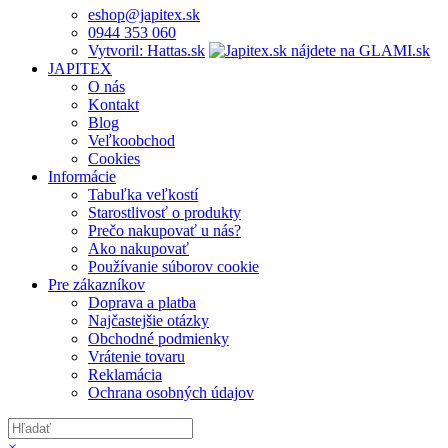
eshop@japitex.sk
0944 353 060
Vytvoril: Hattas.sk
JAPITEX
O nás
Kontakt
Blog
Veľkoobchod
Cookies
Informácie
Tabuľka veľkostí
Starostlivosť o produkty
Prečo nakupovať u nás?
Ako nakupovať
Používanie súborov cookie
Pre zákazníkov
Doprava a platba
Najčastejšie otázky
Obchodné podmienky
Vrátenie tovaru
Reklamácia
Ochrana osobných údajov
×