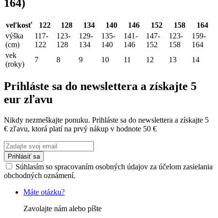
164)
veľkosť
122
128
134
140
146
152
158
164
výška
117-
123-
129-
135-
141-
147-
123-
159-
(cm)
122
128
134
140
146
152
158
164
vek
7
8
9
10
11
12
13
14
(roky)
Prihláste sa do newslettera a získajte 5
eur zľavu
Nikdy nezmeškajte ponuku. Prihláste sa do newslettera a získajte 5
€ zľavu, ktorá platí na prvý nákup v hodnote 50 €
Prihlásiť sa
Súhlasím so spracovaním osobných údajov za účelom zasielania
obchodných oznámení.
Máte otázku?
Zavolajte nám alebo píšte