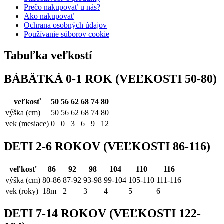
Prečo nakupovať u nás?
Ako nakupovať
Ochrana osobných údajov
Používanie súborov cookie
Tabuľka veľkostí
BÁBÄTKÁ 0-1 ROK (VEĽKOSTI 50-80)
veľkosť
50
56
62
68
74
80
výška (cm)
50
56
62
68
74
80
vek (mesiace)
0
0
3
6
9
12
DETI 2-6 ROKOV (VEĽKOSTI 86-116)
veľkosť
86
92
98
104
110
116
výška (cm)
80-86
87-92
93-98
99-104
105-110
111-116
vek (roky)
18m
2
3
4
5
6
DETI 7-14 ROKOV (VEĽKOSTI 122-