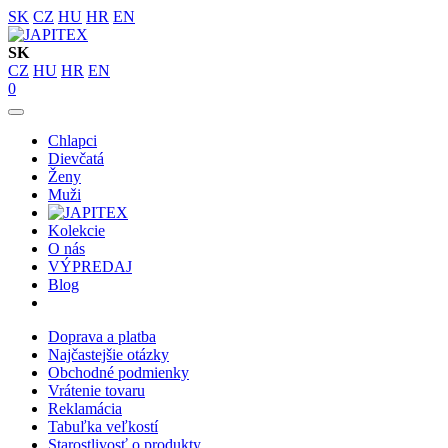
SK
CZ
HU
HR
EN
SK
CZ
HU
HR
EN
0
Chlapci
Dievčatá
Ženy
Muži
Kolekcie
O nás
VÝPREDAJ
Blog
Doprava a platba
Najčastejšie otázky
Obchodné podmienky
Vrátenie tovaru
Reklamácia
Tabuľka veľkostí
Starostlivosť o produkty