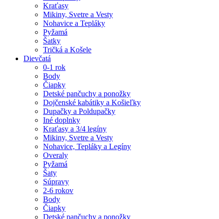
Kraťasy
Mikiny, Svetre a Vesty
Nohavice a Tepláky
Pyžamá
Šatky
Tričká a Košele
Dievčatá
0-1 rok
Body
Čiapky
Detské pančuchy a ponožky
Dojčenské kabátiky a Košieľky
Dupačky a Poldupačky
Iné doplnky
Kraťasy a 3/4 legíny
Mikiny, Svetre a Vesty
Nohavice, Tepláky a Legíny
Overaly
Pyžamá
Šaty
Súpravy
2-6 rokov
Body
Čiapky
Detské pančuchy a ponožky