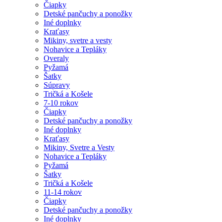
Čiapky
Detské pančuchy a ponožky
Iné doplnky
Kraťasy
Mikiny, svetre a vesty
Nohavice a Tepláky
Overaly
Pyžamá
Šatky
Súpravy
Tričká a Košele
7-10 rokov
Čiapky
Detské pančuchy a ponožky
Iné doplnky
Kraťasy
Mikiny, Svetre a Vesty
Nohavice a Tepláky
Pyžamá
Šatky
Tričká a Košele
11-14 rokov
Čiapky
Detské pančuchy a ponožky
Iné doplnky