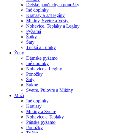
Detské pančuchy a ponožky
Iné doplnky
Kraťasy a 3/4 legíny
Mikiny, Svetre a Vesty
Nohavice, Tepláky a Legíny
Pyžamá
Šatky
Šaty
Tričká a Tuniky
Ženy
Dámske pyžamo
Iné doplnky
Nohavice a Legíny
Ponožky
Šaty
Sukne
Svetre, Pulovre a Mikiny
Muži
Iné doplnky
Kraťasy
Mikiny a Svetre
Nohavice a Tepláky
Pánske pyžamo
Ponožky
Tričká