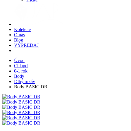
Kolekcie
O nás
Blog
VÝPREDAJ
Úvod
Chlapci
0-1 rok
Body
Dlhý rukáv
Body BASIC DR