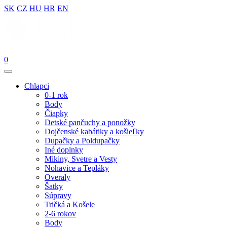
SK
CZ
HU
HR
EN
0
Chlapci
0-1 rok
Body
Čiapky
Detské pančuchy a ponožky
Dojčenské kabátiky a košieľky
Dupačky a Poldupačky
Iné doplnky
Mikiny, Svetre a Vesty
Nohavice a Tepláky
Overaly
Šatky
Súpravy
Tričká a Košele
2-6 rokov
Body