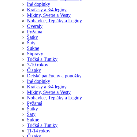
Iné doplnky
Kraťasy a 3/4 legíny
Mikiny, Svetre a Vesty
Nohavice, Tepláky a Legíny
Overaly
Pyžamá
Šatky
Šaty
Sukne
Súpravy
Tričká a Tuniky
7-10 rokov
Čiapky
Detské pančuchy a ponožky
Iné doplnky
Kraťasy a 3/4 legíny
Mikiny, Svetre a Vesty
Nohavice, Tepláky a Legíny
Pyžamá
Šatky
Šaty
Sukne
Tričká a Tuniky
11-14 rokov
Čiapky