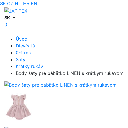
SK
CZ
HU
HR
EN
SK
0
Úvod
Dievčatá
0-1 rok
Šaty
Krátky rukáv
Body šaty pre bábätko LINEN s krátkym rukávom