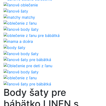
Body šaty pre
bábätko LINEN s