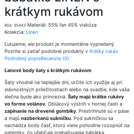
krátkym rukávom
Materiál: 55% ľan 45% viskóza
Kód: 35443
Kolekcia:
Linen
Ľutujeme, ale produkt je momentálne vypredaný.
Pozrite si zatiaľ podobné produkty v
Krátky rukáv
Podrobný popis
Recenzie (0)
Ľanové body šaty s krátkym rukávom
Šaty vhodné na teplejšie dni, určite ich využije aj pri
slávnostných príležitostiach alebo na svadbe, kde vaša
slečna bude ako princezná.
Šaty majú krátke rukávy
vo forme volánov
. Oblúkový výstrih v hornej časti a
zapínanie na drevené gombíky
. Prestrihnuté sú v páse
a majú
nazberkanú sukničku
. Pod sukničkou sa
nachádza body časť, ktorú viete pohodlne rozopnúť na
patentky, čo uľahčuje prebaľovanie bábätka.