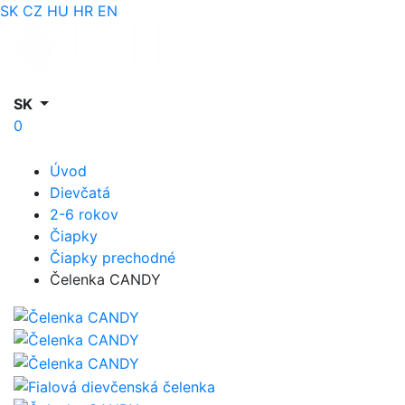
SK
CZ
HU
HR
EN
SK
0
Úvod
Dievčatá
2-6 rokov
Čiapky
Čiapky prechodné
Čelenka CANDY