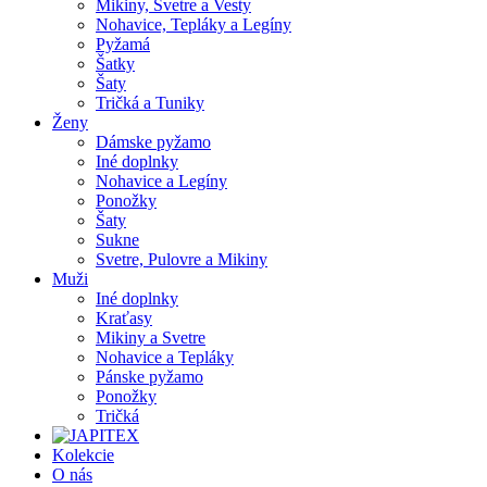
Mikiny, Svetre a Vesty
Nohavice, Tepláky a Legíny
Pyžamá
Šatky
Šaty
Tričká a Tuniky
Ženy
Dámske pyžamo
Iné doplnky
Nohavice a Legíny
Ponožky
Šaty
Sukne
Svetre, Pulovre a Mikiny
Muži
Iné doplnky
Kraťasy
Mikiny a Svetre
Nohavice a Tepláky
Pánske pyžamo
Ponožky
Tričká
Kolekcie
O nás