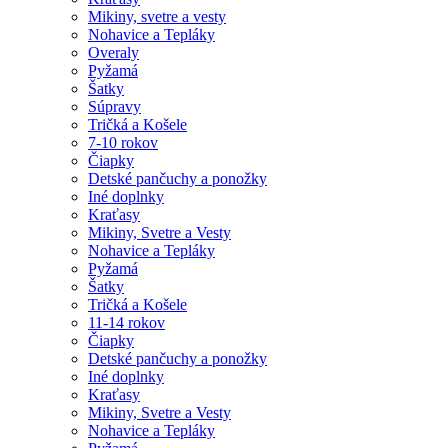
Mikiny, svetre a vesty
Nohavice a Tepláky
Overaly
Pyžamá
Šatky
Súpravy
Tričká a Košele
7-10 rokov
Čiapky
Detské pančuchy a ponožky
Iné doplnky
Kraťasy
Mikiny, Svetre a Vesty
Nohavice a Tepláky
Pyžamá
Šatky
Tričká a Košele
11-14 rokov
Čiapky
Detské pančuchy a ponožky
Iné doplnky
Kraťasy
Mikiny, Svetre a Vesty
Nohavice a Tepláky