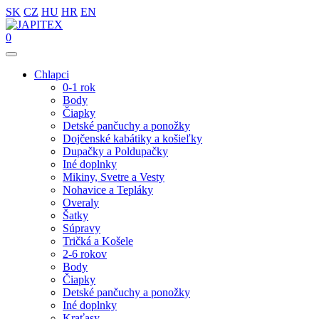
SK
CZ
HU
HR
EN
0
Chlapci
0-1 rok
Body
Čiapky
Detské pančuchy a ponožky
Dojčenské kabátiky a košieľky
Dupačky a Poldupačky
Iné doplnky
Mikiny, Svetre a Vesty
Nohavice a Tepláky
Overaly
Šatky
Súpravy
Tričká a Košele
2-6 rokov
Body
Čiapky
Detské pančuchy a ponožky
Iné doplnky
Kraťasy