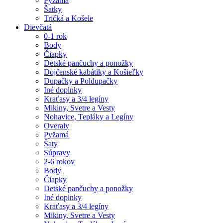
Pyžamá
Šatky
Tričká a Košele
Dievčatá
0-1 rok
Body
Čiapky
Detské pančuchy a ponožky
Dojčenské kabátiky a Košieľky
Dupačky a Poldupačky
Iné doplnky
Kraťasy a 3/4 legíny
Mikiny, Svetre a Vesty
Nohavice, Tepláky a Legíny
Overaly
Pyžamá
Šaty
Súpravy
2-6 rokov
Body
Čiapky
Detské pančuchy a ponožky
Iné doplnky
Kraťasy a 3/4 legíny
Mikiny, Svetre a Vesty