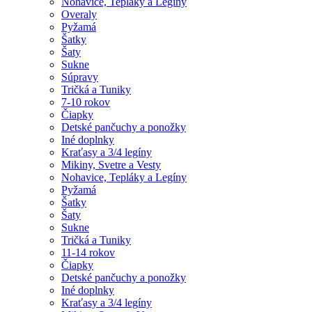
Nohavice, Tepláky a Legíny
Overaly
Pyžamá
Šatky
Šaty
Sukne
Súpravy
Tričká a Tuniky
7-10 rokov
Čiapky
Detské pančuchy a ponožky
Iné doplnky
Kraťasy a 3/4 legíny
Mikiny, Svetre a Vesty
Nohavice, Tepláky a Legíny
Pyžamá
Šatky
Šaty
Sukne
Tričká a Tuniky
11-14 rokov
Čiapky
Detské pančuchy a ponožky
Iné doplnky
Kraťasy a 3/4 legíny