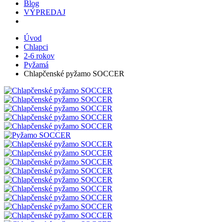
Blog
VÝPREDAJ
Úvod
Chlapci
2-6 rokov
Pyžamá
Chlapčenské pyžamo SOCCER