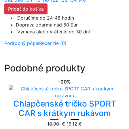
092
098
104
110
116
122
128
134
140
Pridať do košíka
Doručíme do 24-48 hodín
Doprava zdarma nad 50 Eur
Výmena alebo vrátenie do 30 dní
Podrobný popis
Recenzie (0)
Podobné produkty
-20%
Chlapčenské tričko SPORT
CAR s krátkym rukávom
18.90 €
15,12 €