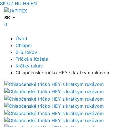
SK
CZ
HU
HR
EN
SK
0
Úvod
Chlapci
2-6 rokov
Tričká a Košele
Krátky rukáv
Chlapčenské tričko HEY s krátkym rukávom