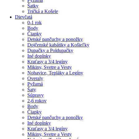
Pyžamá
Šatky
Tričká a Košele
Dievčatá
0-1 rok
Body
Čiapky
Detské pančuchy a ponožky
Dojčenské kabátiky a Košieľky
Dupačky a Poldupačky
Iné doplnky
Kraťasy a 3/4 legíny
Mikiny, Svetre a Vesty
Nohavice, Tepláky a Legíny
Overaly
Pyžamá
Šaty
Súpravy
2-6 rokov
Body
Čiapky
Detské pančuchy a ponožky
Iné doplnky
Kraťasy a 3/4 legíny
Mikiny, Svetre a Vesty