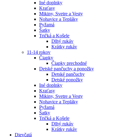
Iné doplnky
Kraťasy
Mikiny, Svetre a Vesty
Nohavice a Tepláky
Pyžamá
Šatky
Tričká a Košele
Dlhý rukáv
Krátky rukáv
11-14 rokov
Čiapky
Čiapky prechodné
Detské pančuchy a ponožky
Detské pančuchy
Detské ponožky
Iné doplnky
Kraťasy
Mikiny, Svetre a Vesty
Nohavice a Tepláky
Pyžamá
Šatky
Tričká a Košele
Dlhý rukáv
Krátky rukáv
Dievčatá