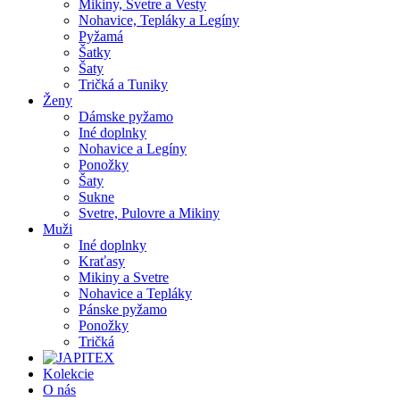
Mikiny, Svetre a Vesty
Nohavice, Tepláky a Legíny
Pyžamá
Šatky
Šaty
Tričká a Tuniky
Ženy
Dámske pyžamo
Iné doplnky
Nohavice a Legíny
Ponožky
Šaty
Sukne
Svetre, Pulovre a Mikiny
Muži
Iné doplnky
Kraťasy
Mikiny a Svetre
Nohavice a Tepláky
Pánske pyžamo
Ponožky
Tričká
Kolekcie
O nás