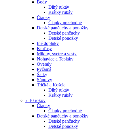
Body
Dlhý rukáv
Krátky rukáv
Čiapky
Čiapky prechodné
Detské pančuchy a ponožky
Detské pančuchy
Detské ponožky
Iné doplnky
Kraťasy
Mikiny, svetre a vesty
Nohavice a Tepláky
Overaly
Pyžamá
Šatky
Súpravy
Tričká a Košele
Dlhý rukáv
Krátky rukáv
7-10 rokov
Čiapky
Čiapky prechodné
Detské pančuchy a ponožky
Detské pančuchy
Detské ponožky