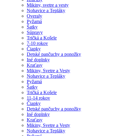
Mikiny, svetre a vesty
Nohavice a Tepláky
Overaly
Pyžamá
Šatky
Súpravy
Tričká a Košele
7-10 rokov
Čiapky
Detské pančuchy a ponožky
Iné doplnky
Kraťasy
Mikiny, Svetre a Vesty
Nohavice a Tepláky
Pyžamá
Šatky
Tričká a Košele
11-14 rokov
Čiapky
Detské pančuchy a ponožky
Iné doplnky
Kraťasy
Mikiny, Svetre a Vesty
Nohavice a Tepláky