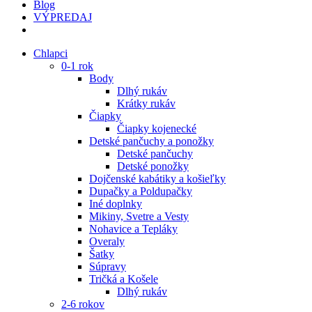
Blog
VÝPREDAJ
Chlapci
0-1 rok
Body
Dlhý rukáv
Krátky rukáv
Čiapky
Čiapky kojenecké
Detské pančuchy a ponožky
Detské pančuchy
Detské ponožky
Dojčenské kabátiky a košieľky
Dupačky a Poldupačky
Iné doplnky
Mikiny, Svetre a Vesty
Nohavice a Tepláky
Overaly
Šatky
Súpravy
Tričká a Košele
Dlhý rukáv
2-6 rokov