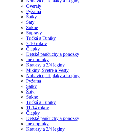
Nohavice, Tepláky a Legíny
Overaly
Pyžamá
Šatky
Šaty
Sukne
Súpravy
Tričká a Tuniky
7-10 rokov
Čiapky
Detské pančuchy a ponožky
Iné doplnky
Kraťasy a 3/4 legíny
Mikiny, Svetre a Vesty
Nohavice, Tepláky a Legíny
Pyžamá
Šatky
Šaty
Sukne
Tričká a Tuniky
11-14 rokov
Čiapky
Detské pančuchy a ponožky
Iné doplnky
Kraťasy a 3/4 legíny