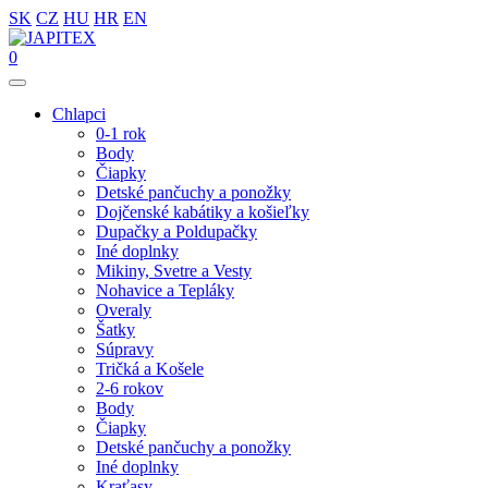
SK
CZ
HU
HR
EN
0
Chlapci
0-1 rok
Body
Čiapky
Detské pančuchy a ponožky
Dojčenské kabátiky a košieľky
Dupačky a Poldupačky
Iné doplnky
Mikiny, Svetre a Vesty
Nohavice a Tepláky
Overaly
Šatky
Súpravy
Tričká a Košele
2-6 rokov
Body
Čiapky
Detské pančuchy a ponožky
Iné doplnky
Kraťasy