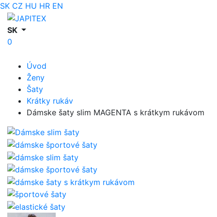
SK
CZ
HU
HR
EN
SK
0
Úvod
Ženy
Šaty
Krátky rukáv
Dámske šaty slim MAGENTA s krátkym rukávom