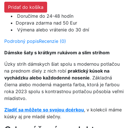
Pridať do košíka
Doručíme do 24-48 hodín
Doprava zdarma nad 50 Eur
Výmena alebo vrátenie do 30 dní
Podrobný popis
Recenzie (0)
Dámske šaty s krátkym rukávom a slim strihom
Úzky strih dámskych šiat spolu s modernou potlačou
na prednom diely z nich robí
praktický kúsok na
vychádzku alebo každodenné nosenie
. Základná
čierna alebo moderná magenta farba, ktorá je farbou
roka 2023 spolu s kontrastnou potlačou pôsobia veľmi
mladistvo.
Zladiť sa môžete so svojou dcérkou
, v kolekcii máme
kúsky aj pre mladé slečny.