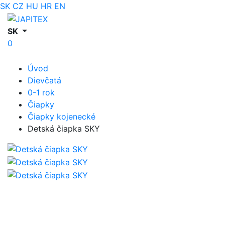
SK
CZ
HU
HR
EN
SK
0
Úvod
Dievčatá
0-1 rok
Čiapky
Čiapky kojenecké
Detská čiapka SKY