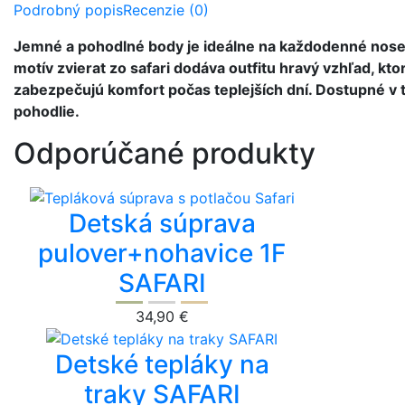
Podrobný popis
Recenzie (0)
Jemné a pohodlné body je ideálne na každodenné nosenie
motív zvierat zo safari dodáva outfitu hravý vzhľad, k
zabezpečujú komfort počas teplejších dní. Dostupné v t
pohodlie.
Odporúčané produkty
Detská súprava
pulover+nohavice 1F
SAFARI
34,90 €
Detské tepláky na
traky SAFARI