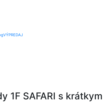
og
VÝPREDAJ
y 1F SAFARI s krátkym