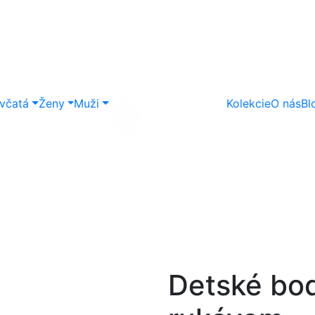
včatá
Ženy
Muži
Kolekcie
O nás
Bl
Detské bod