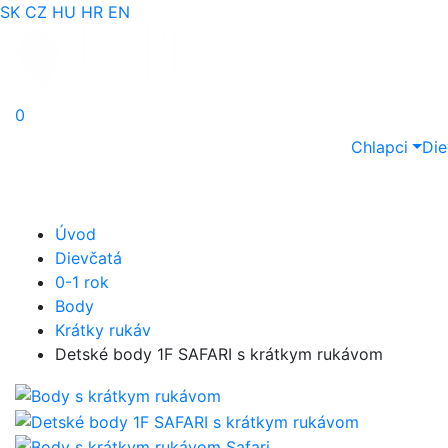
SK
CZ
HU
HR
EN
0
Chlapci
Die
Úvod
Dievčatá
0-1 rok
Body
Krátky rukáv
Detské body 1F SAFARI s krátkym rukávom