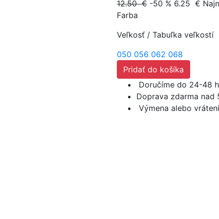
12.50 €
-50 %
6.25
€
Najn
Farba
Veľkosť
/
Tabuľka veľkostí
050
056
062
068
Pridať do košíka
Doručíme do 24-48 h
Doprava zdarma nad 
Výmena alebo vráteni