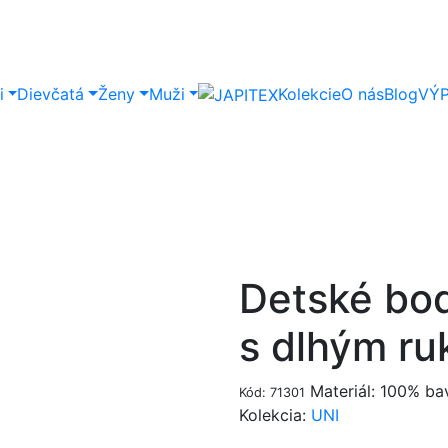
i
Dievčatá
Ženy
Muži
Kolekcie
O nás
Blog
VÝ
Detské bod
s dlhým r
Materiál: 100% ba
Kód: 71301
Kolekcia:
UNI