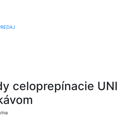
PREDAJ
y celoprepínacie UNI
ukávom
vlna