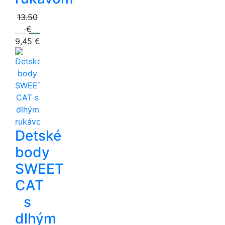
13.50
€
9,45 €
Detské
body
SWEET
CAT
s
dlhým