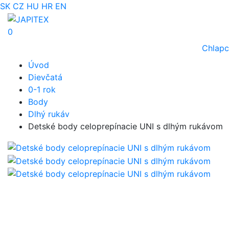
SK
CZ
HU
HR
EN
0
Chlapc
Úvod
Dievčatá
0-1 rok
Body
Dlhý rukáv
Detské body celoprepínacie UNI s dlhým rukávom