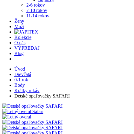
2-6 rokov
7-10 rokov
11-14 rokov
Ženy
Muži
Kolekcie
O nás
VÝPREDAJ
Blog
Úvod
Dievčatá
0-1 rok
Body
Krátky rukáv
Detské opaľovačky SAFARI