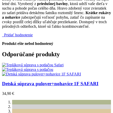
letné dni. Vyrobený z
priedušnej bavlny
, ktorá udrží vaše dieťa v
suchu a pohode počas celého dňa. Hravo zdobený vzor zvieratiek
zo safari pridáva detskému šatníku roztomilý šmrnc.
Krátke rukávy
a nohavice
zabezpečujú voľnosť pohybu, zatiaľ čo zapínanie na
cvoky pozdĺž celej dĺžky uľahčuje prezliekanie. Dostupný v troch
prírodných odtieňoch, ktoré sú ľahko kombinovateľné.
Pridať hodnotenie
Produkt ešte nebol hodnotený
Odporúčané produkty
Detská súprava pulover+nohavice 1F SAFARI
34,90 €