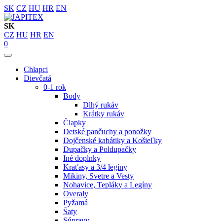
SK
CZ
HU
HR
EN
SK
CZ
HU
HR
EN
0
Chlapci
Dievčatá
0-1 rok
Body
Dlhý rukáv
Krátky rukáv
Čiapky
Detské pančuchy a ponožky
Dojčenské kabátiky a Košieľky
Dupačky a Poldupačky
Iné doplnky
Kraťasy a 3/4 legíny
Mikiny, Svetre a Vesty
Nohavice, Tepláky a Legíny
Overaly
Pyžamá
Šaty
Súpravy