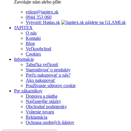
Zavolajte nám alebo píšte
eshop@japitex.sk
0944 353 060
Vytvoril: Hattas.sk
JAPITEX
O nás
Kontakt
Blog
Veľkoobchod
Cookies
Informácie
Tabuľka veľkostí
Starostlivosť o produkty
Prečo nakupovať u nás?
Ako nakupovať
Používanie súborov cookie
Pre zákazníkov
Doprava a platba
Najčastejšie otázky
Obchodné podmienky
Vrátenie tovaru
Reklamácia
Ochrana osobných údajov