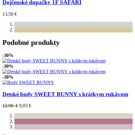
Dojčenské dupačky 1F SAFARI
13,50 €
Podobné produkty
-30%
-30%
-30%
Detské body SWEET BUNNY s krátkym rukávom
12.90 €
9,03 €