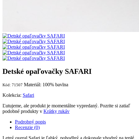
Detské opaľovačky SAFARI
Materiál: 100% bavlna
Kód: 71507
Kolekcia:
Safari
Ľutujeme, ale produkt je momentálne vypredaný. Pozrite si zatiaľ
podobné produkty v
Krátky rukáv
Podrobný popis
Recenzie (0)
Letný overal Safari je ľahký, pohodlný a dokonale vhodný na teplé