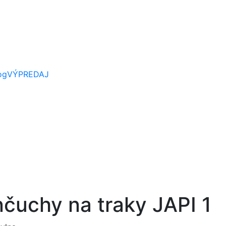
og
VÝPREDAJ
čuchy na traky JAPI 1