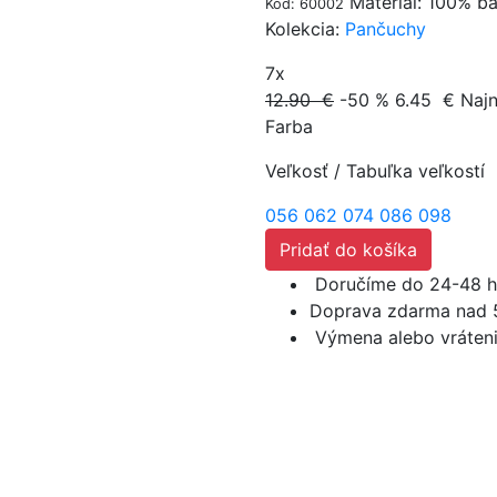
Materiál: 100% ba
Kód: 60002
Kolekcia:
Pančuchy
7x
12.90 €
-50 %
6.45
€
Najn
Farba
Veľkosť
/
Tabuľka veľkostí
056
062
074
086
098
Pridať do košíka
Doručíme do 24-48 h
Doprava zdarma nad 
Výmena alebo vráteni