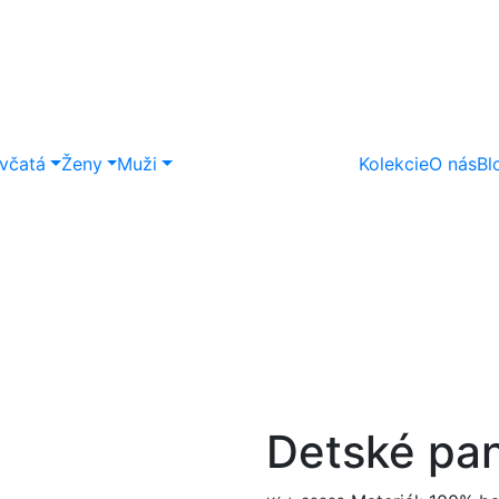
včatá
Ženy
Muži
Kolekcie
O nás
Bl
Detské pan