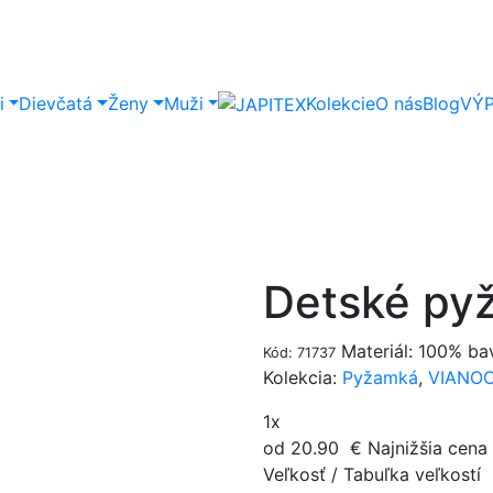
i
Dievčatá
Ženy
Muži
Kolekcie
O nás
Blog
VÝ
Detské py
Materiál: 100% ba
Kód: 71737
Kolekcia:
Pyžamká
,
VIANO
1x
od 20.90
€
Najnižšia cena
Veľkosť
/
Tabuľka veľkostí