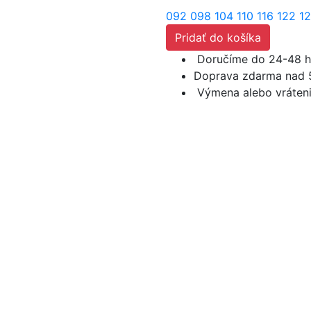
092
098
104
110
116
122
1
Pridať do košíka
Doručíme do 24-48 h
Doprava zdarma nad 
Výmena alebo vráteni