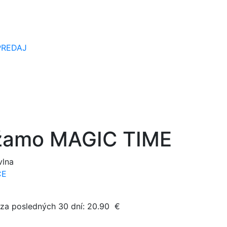
PREDAJ
žamo MAGIC TIME
vlna
CE
 za posledných 30 dní:
20.90
€