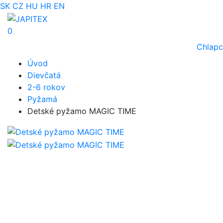
SK
CZ
HU
HR
EN
0
Chlapc
Úvod
Dievčatá
2-6 rokov
Pyžamá
Detské pyžamo MAGIC TIME