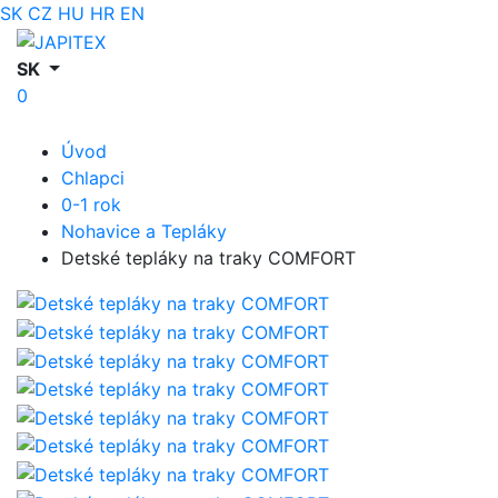
SK
CZ
HU
HR
EN
SK
0
Úvod
Chlapci
0-1 rok
Nohavice a Tepláky
Detské tepláky na traky COMFORT