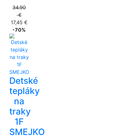
34.90
€
17,45 €
-70%
Detské
tepláky
na
traky
1F
SMEJKO