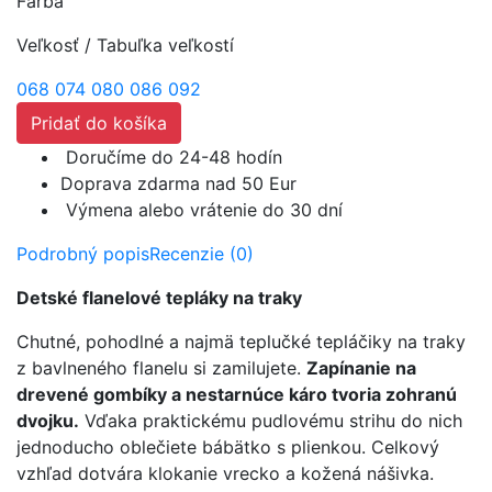
Farba
Veľkosť
/
Tabuľka veľkostí
068
074
080
086
092
Pridať do košíka
Doručíme do 24-48 hodín
Doprava zdarma nad 50 Eur
Výmena alebo vrátenie do 30 dní
Podrobný popis
Recenzie (0)
Detské flanelové tepláky na traky
Chutné, pohodlné a najmä teplučké tepláčiky na traky
z bavlneného flanelu si zamilujete.
Zapínanie na
drevené gombíky a nestarnúce káro tvoria zohranú
dvojku.
Vďaka praktickému pudlovému strihu do nich
jednoducho oblečiete bábätko s plienkou. Celkový
vzhľad dotvára klokanie vrecko a kožená nášivka.