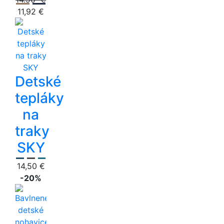
11,92 €
Detské
tepláky
na
traky
SKY
14,50 €
-20%