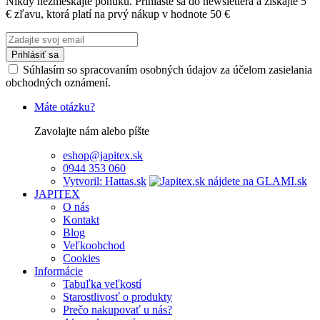
Nikdy nezmeškajte ponuku. Prihláste sa do newslettera a získajte 5
€ zľavu, ktorá platí na prvý nákup v hodnote 50 €
Prihlásiť sa
Súhlasím so spracovaním osobných údajov za účelom zasielania
obchodných oznámení.
Máte otázku?
Zavolajte nám alebo píšte
eshop@japitex.sk
0944 353 060
Vytvoril: Hattas.sk
JAPITEX
O nás
Kontakt
Blog
Veľkoobchod
Cookies
Informácie
Tabuľka veľkostí
Starostlivosť o produkty
Prečo nakupovať u nás?