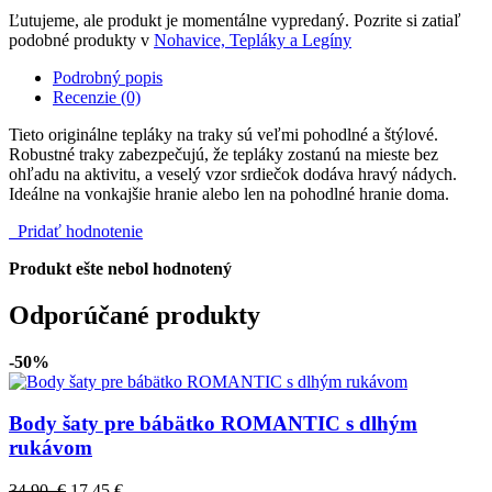
Ľutujeme, ale produkt je momentálne vypredaný. Pozrite si zatiaľ
podobné produkty v
Nohavice, Tepláky a Legíny
Podrobný popis
Recenzie (0)
Tieto originálne tepláky na traky sú veľmi pohodlné a štýlové.
Robustné traky zabezpečujú, že tepláky zostanú na mieste bez
ohľadu na aktivitu, a veselý vzor srdiečok dodáva hravý nádych.
Ideálne na vonkajšie hranie alebo len na pohodlné hranie doma.
Pridať hodnotenie
Produkt ešte nebol hodnotený
Odporúčané produkty
-50%
Body šaty pre bábätko ROMANTIC s dlhým
rukávom
34.90 €
17,45 €