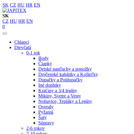
SK
CZ
HU
HR
EN
SK
CZ
HU
HR
EN
0
Chlapci
Dievčatá
0-1 rok
Body
Čiapky
Detské pančuchy a ponožky
Dojčenské kabátiky a Košieľky
Dupačky a Poldupačky
Iné doplnky
Kraťasy a 3/4 legíny
Mikiny, Svetre a Vesty
Nohavice, Tepláky a Legíny
Overaly
Pyžamá
Šaty
Súpravy
2-6 rokov
7-10 rokov