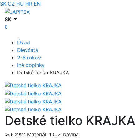
SK
CZ
HU
HR
EN
SK
0
Úvod
Dievčatá
2-6 rokov
Iné doplnky
Detské tielko KRAJKA
Detské tielko KRAJKA
Materiál: 100% bavlna
Kód: 21591