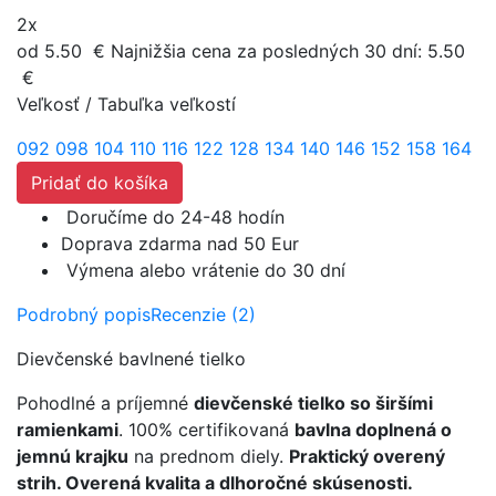
2x
od 5.50
€
Najnižšia cena za posledných 30 dní:
5.50
€
Veľkosť
/
Tabuľka veľkostí
092
098
104
110
116
122
128
134
140
146
152
158
164
Pridať do košíka
Doručíme do 24-48 hodín
Doprava zdarma nad 50 Eur
Výmena alebo vrátenie do 30 dní
Podrobný popis
Recenzie (2)
Dievčenské bavlnené tielko
Pohodlné a príjemné
dievčenské tielko so širšími
ramienkami
. 100% certifikovaná
bavlna doplnená o
jemnú krajku
na prednom diely.
Praktický overený
strih. Overená kvalita a dlhoročné skúsenosti.