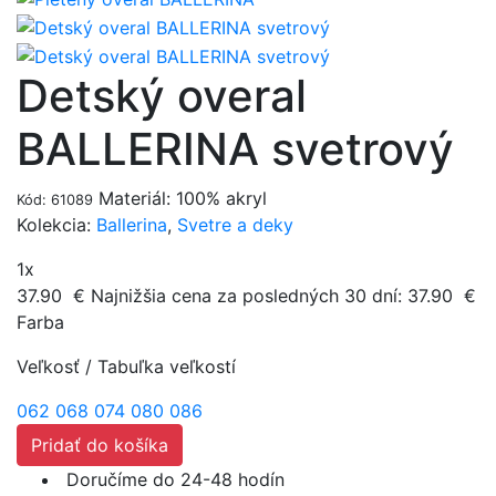
Detský overal
BALLERINA svetrový
Materiál: 100% akryl
Kód: 61089
Kolekcia:
Ballerina
,
Svetre a deky
1x
37.90
€
Najnižšia cena za posledných 30 dní:
37.90
€
Farba
Veľkosť
/
Tabuľka veľkostí
062
068
074
080
086
Pridať do košíka
Doručíme do 24-48 hodín