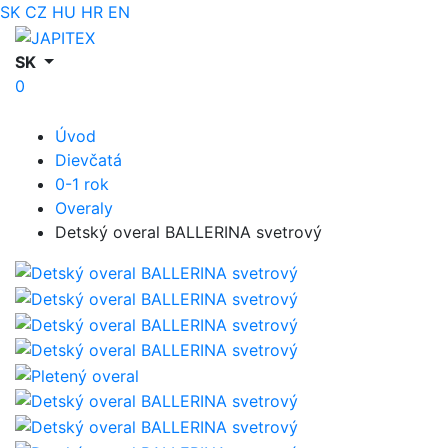
SK
CZ
HU
HR
EN
SK
0
Úvod
Dievčatá
0-1 rok
Overaly
Detský overal BALLERINA svetrový