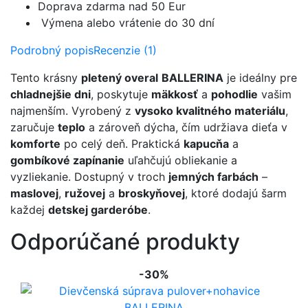
Doprava zdarma nad 50 Eur
Výmena alebo vrátenie do 30 dní
Podrobný popis
Recenzie (1)
Tento krásny
pletený overal
BALLERINA
je ideálny pre
chladnejšie dni
, poskytuje
mäkkosť
a
pohodlie
vašim
najmenším. Vyrobený z
vysoko kvalitného materiálu
,
zaručuje
teplo
a zároveň dýcha, čím udržiava dieťa v
komforte
po celý deň. Praktická
kapucňa
a
gombíkové zapínanie
uľahčujú obliekanie a
vyzliekanie. Dostupný v troch
jemných farbách
–
maslovej
,
ružovej
a
broskyňovej
, ktoré dodajú šarm
každej
detskej garderóbe
.
Odporúčané produkty
-30%