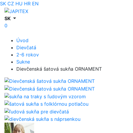
SK
CZ
HU
HR
EN
SK
0
Úvod
Dievčatá
2-6 rokov
Sukne
Dievčenská šatová sukňa ORNAMENT