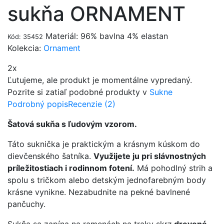
sukňa ORNAMENT
Materiál: 96% bavlna 4% elastan
Kód: 35452
Kolekcia:
Ornament
2x
Ľutujeme, ale produkt je momentálne vypredaný.
Pozrite si zatiaľ podobné produkty v
Sukne
Podrobný popis
Recenzie (2)
Šatová sukňa s ľudovým vzorom.
Táto suknička je praktickým a krásnym kúskom do
dievčenského šatníka.
Využijete ju pri slávnostných
príležitostiach i rodinnom fotení.
Má pohodlný strih a
spolu s tričkom alebo detským jednofarebným body
krásne vynikne. Nezabudnite na pekné bavlnené
pančuchy.