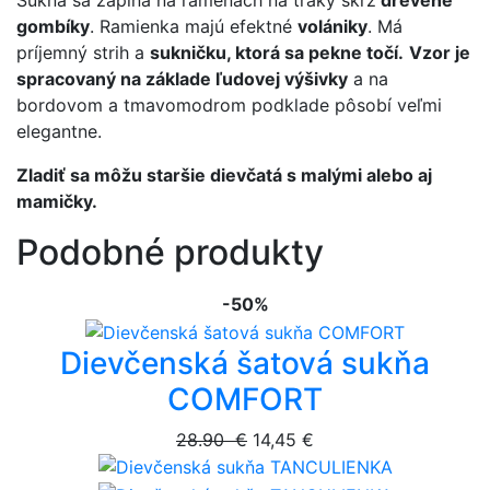
Sukňa sa zapína na ramenách na traky skrz
drevené
gombíky
. Ramienka majú efektné
volániky
. Má
príjemný strih a
sukničku, ktorá sa pekne točí.
Vzor je
spracovaný na základe ľudovej výšivky
a na
bordovom a tmavomodrom podklade pôsobí veľmi
elegantne.
Zladiť sa môžu staršie dievčatá s malými alebo aj
mamičky.
Podobné produkty
-50%
Dievčenská šatová sukňa
COMFORT
28.90 €
14,45 €