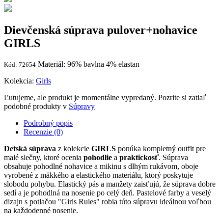
Dievčenská súprava pulover+nohavice
GIRLS
Materiál: 96% bavlna 4% elastan
Kód: 72654
Kolekcia:
Girls
Ľutujeme, ale produkt je momentálne vypredaný. Pozrite si zatiaľ
podobné produkty v
Súpravy
Podrobný popis
Recenzie (0)
Detská súprava
z kolekcie
GIRLS
ponúka kompletný outfit pre
malé slečny, ktoré ocenia
pohodlie
a
praktickosť
. Súprava
obsahuje pohodlné nohavice a mikinu s dlhým rukávom, oboje
vyrobené z mäkkého a elastického materiálu, ktorý poskytuje
slobodu pohybu. Elastický pás a manžety zaisťujú, že súprava dobre
sedí a je pohodlná na nosenie po celý deň. Pastelové farby a veselý
dizajn s potlačou "Girls Rules" robia túto súpravu ideálnou voľbou
na každodenné nosenie.