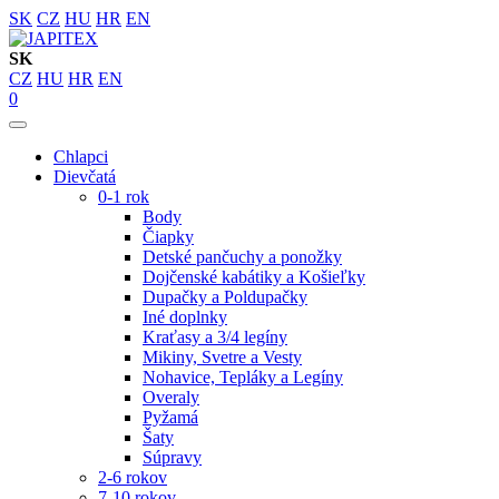
SK
CZ
HU
HR
EN
SK
CZ
HU
HR
EN
0
Chlapci
Dievčatá
0-1 rok
Body
Čiapky
Detské pančuchy a ponožky
Dojčenské kabátiky a Košieľky
Dupačky a Poldupačky
Iné doplnky
Kraťasy a 3/4 legíny
Mikiny, Svetre a Vesty
Nohavice, Tepláky a Legíny
Overaly
Pyžamá
Šaty
Súpravy
2-6 rokov
7-10 rokov