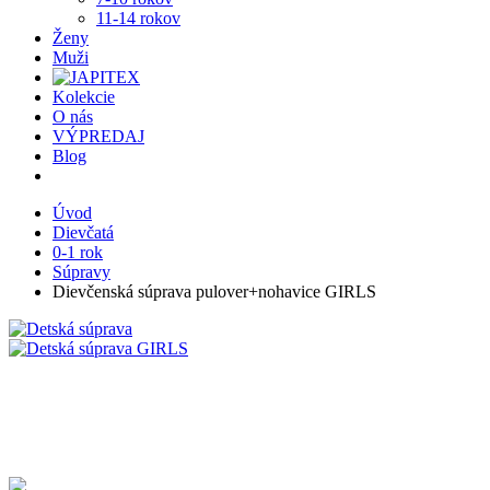
11-14 rokov
Ženy
Muži
Kolekcie
O nás
VÝPREDAJ
Blog
Úvod
Dievčatá
0-1 rok
Súpravy
Dievčenská súprava pulover+nohavice GIRLS