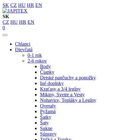
SK
CZ
HU
HR
EN
SK
CZ
HU
HR
EN
0
Chlapci
Dievčatá
0-1 rok
2-6 rokov
Body
Čiapky
Detské pančuchy a ponožky
Iné doplnky
Kraťasy a 3/4 legíny
Mikiny, Svetre a Vesty
Nohavice, Tepláky a Legíny
Overaly
Pyžamá
Šatky
Šaty
Sukne
Súpravy
Tričká a Tuniky