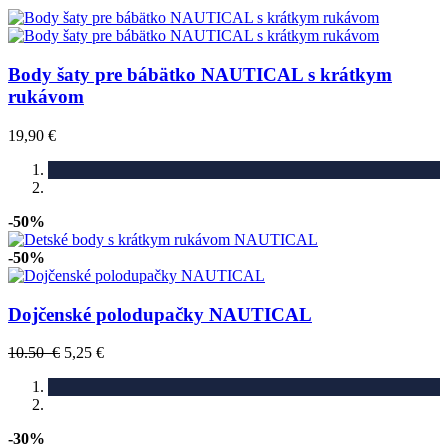
Body šaty pre bábätko NAUTICAL s krátkym
rukávom
19,90 €
-50%
-50%
Dojčenské polodupačky NAUTICAL
10.50 €
5,25 €
-30%