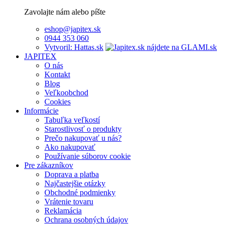
Zavolajte nám alebo píšte
eshop@japitex.sk
0944 353 060
Vytvoril: Hattas.sk
JAPITEX
O nás
Kontakt
Blog
Veľkoobchod
Cookies
Informácie
Tabuľka veľkostí
Starostlivosť o produkty
Prečo nakupovať u nás?
Ako nakupovať
Používanie súborov cookie
Pre zákazníkov
Doprava a platba
Najčastejšie otázky
Obchodné podmienky
Vrátenie tovaru
Reklamácia
Ochrana osobných údajov