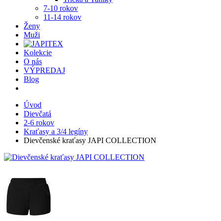
7-10 rokov
11-14 rokov
Ženy
Muži
Kolekcie
O nás
VÝPREDAJ
Blog
Úvod
Dievčatá
2-6 rokov
Kraťasy a 3/4 legíny
Dievčenské kraťasy JAPI COLLECTION