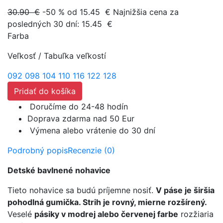
30.90 €
-50 %
od 15.45
€
Najnižšia cena za
posledných 30 dní:
15.45
€
Farba
Veľkosť
/
Tabuľka veľkostí
092
098
104
110
116
122
128
Pridať do košíka
Doručíme do 24-48 hodín
Doprava zdarma nad 50 Eur
Výmena alebo vrátenie do 30 dní
Podrobný popis
Recenzie (0)
Detské bavlnené nohavice
Tieto nohavice sa budú príjemne nosiť.
V páse je širšia
pohodlná gumička. Strih je rovný, mierne rozšírený.
Veselé
pásiky v modrej alebo červenej farbe
rozžiaria