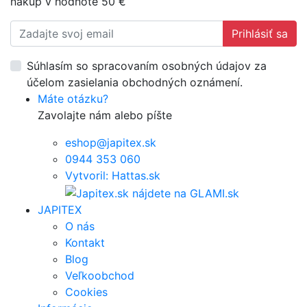
nákup v hodnote 50 €
Prihlásiť sa
Súhlasím so spracovaním osobných údajov za
účelom zasielania obchodných oznámení.
Máte otázku?
Zavolajte nám alebo píšte
eshop@japitex.sk
0944 353 060
Vytvoril: Hattas.sk
JAPITEX
O nás
Kontakt
Blog
Veľkoobchod
Cookies