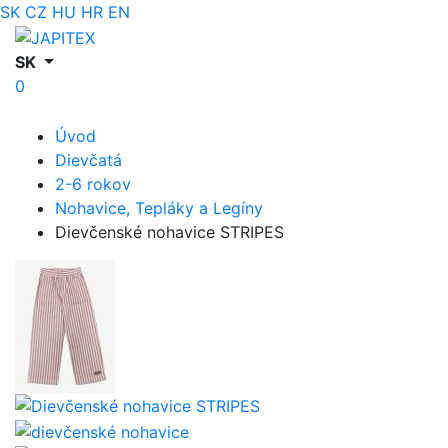
SK
CZ
HU
HR
EN
SK
0
Úvod
Dievčatá
2-6 rokov
Nohavice, Tepláky a Legíny
Dievčenské nohavice STRIPES