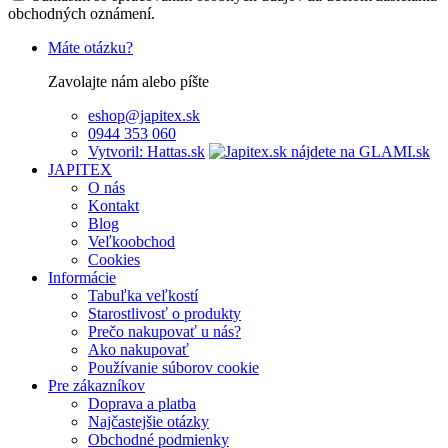
obchodných oznámení.
Máte otázku?
Zavolajte nám alebo píšte
eshop@japitex.sk
0944 353 060
Vytvoril: Hattas.sk
JAPITEX
O nás
Kontakt
Blog
Veľkoobchod
Cookies
Informácie
Tabuľka veľkostí
Starostlivosť o produkty
Prečo nakupovať u nás?
Ako nakupovať
Používanie súborov cookie
Pre zákazníkov
Doprava a platba
Najčastejšie otázky
Obchodné podmienky