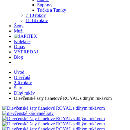
Súpravy
Tričká a Tuniky
7-10 rokov
11-14 rokov
Ženy
Muži
Kolekcie
O nás
VÝPREDAJ
Blog
Úvod
Dievčatá
2-6 rokov
Šaty
Dlhý rukáv
Dievčenské šaty flanelové ROYAL s dlhým rukávom