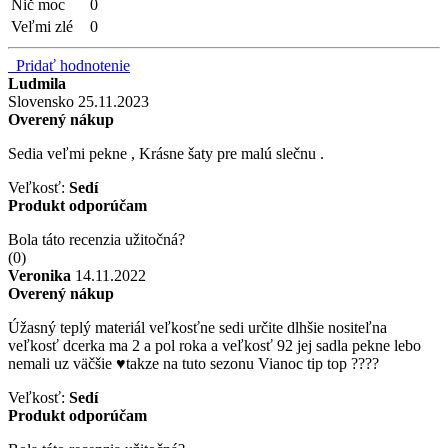
Nič moc
0
Veľmi zlé
0
Pridať hodnotenie
Ludmila
Slovensko
25.11.2023
Overený nákup
Sedia veľmi pekne , Krásne šaty pre malú slečnu .
Veľkosť:
Sedí
Produkt odporúčam
Bola táto recenzia užitočná?
(
0
)
Veronika
14.11.2022
Overený nákup
Úžasný teplý materiál veľkosťne sedi určite dlhšie nositeľna
veľkosť dcerka ma 2 a pol roka a veľkosť 92 jej sadla pekne lebo
nemali uz väčšie ♥️takze na tuto sezonu Vianoc tip top ????
Veľkosť:
Sedí
Produkt odporúčam