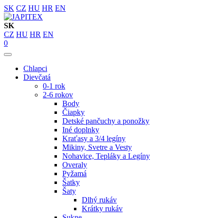
SK
CZ
HU
HR
EN
SK
CZ
HU
HR
EN
0
Chlapci
Dievčatá
0-1 rok
2-6 rokov
Body
Čiapky
Detské pančuchy a ponožky
Iné doplnky
Kraťasy a 3/4 legíny
Mikiny, Svetre a Vesty
Nohavice, Tepláky a Legíny
Overaly
Pyžamá
Šatky
Šaty
Dlhý rukáv
Krátky rukáv
Sukne