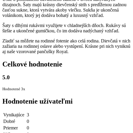
dizajnoch. Šaty majú krásny dievčenský strih s predĺženou zadnou
časťou sukne, ktorá vytvára akoby vlečku. Sukňa je ukončená
volánikom, ktorý jej dodáva bohatý a luxusný vzhľad.
Šaty s dlhými rukávmi využijete v chladnejších dňoch. Rukávy sú
širšie a ukončené gumičkou, čo im dodáva nadýchaný vzhľad.
Zladiť sa môžete na rodinné fotenie ako celá rodina. Dievčatá v nich
zažiaria na rodinnej oslave alebo vystúpení. Krásne pri nich vyniknú
aj naše vzorované pančušky Royal.
Celkové hodnotenie
5.0
Hodnotené 3x
Hodnotenie užívateľmi
Vynikajúce
3
Dobré
0
Priemer
0