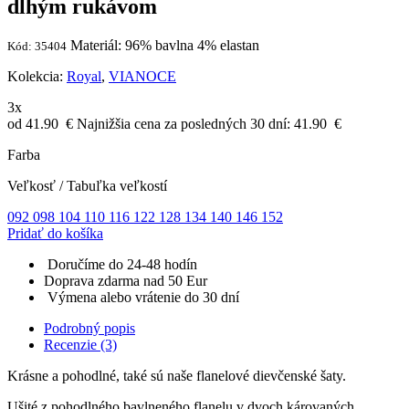
dlhým rukávom
Materiál: 96% bavlna 4% elastan
Kód: 35404
Kolekcia:
Royal
,
VIANOCE
3x
od 41.90
€
Najnižšia cena za posledných 30 dní:
41.90
€
Farba
Veľkosť
/
Tabuľka veľkostí
092
098
104
110
116
122
128
134
140
146
152
Pridať do košíka
Doručíme do 24-48 hodín
Doprava zdarma nad 50 Eur
Výmena alebo vrátenie do 30 dní
Podrobný popis
Recenzie (3)
Krásne a pohodlné, také sú naše flanelové dievčenské šaty.
Ušité z pohodlného bavlneného flanelu v dvoch károvaných