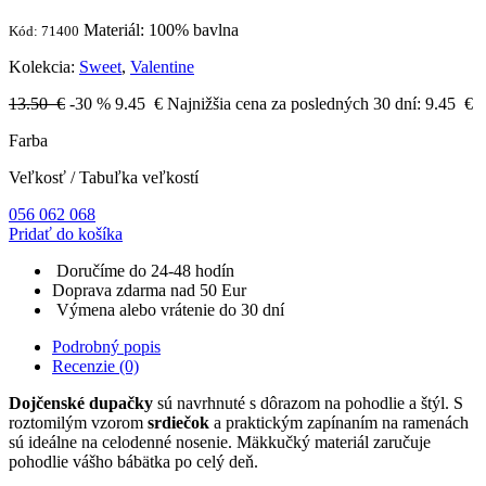
Materiál: 100% bavlna
Kód: 71400
Kolekcia:
Sweet
,
Valentine
13.50 €
-30 %
9.45
€
Najnižšia cena za posledných 30 dní:
9.45
€
Farba
Veľkosť
/
Tabuľka veľkostí
056
062
068
Pridať do košíka
Doručíme do 24-48 hodín
Doprava zdarma nad 50 Eur
Výmena alebo vrátenie do 30 dní
Podrobný popis
Recenzie (0)
Dojčenské dupačky
sú navrhnuté s dôrazom na pohodlie a štýl. S
roztomilým vzorom
srdiečok
a praktickým zapínaním na ramenách
sú ideálne na celodenné nosenie. Mäkkučký materiál zaručuje
pohodlie vášho bábätka po celý deň.