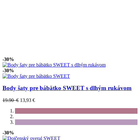
-30%
-30%
Body šaty pre bábätko SWEET s dlhým rukávom
19.90 €
13,93 €
-30%