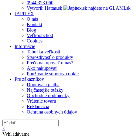
0944 353 060
Vytvoril: Hattas.sk
JAPITEX
O nás
Kontakt
Blog
Veľkoobchod
Cookies
Informácie
Tabuľka veľkostí
Starostlivosť o produkty
Prečo nakupovať u nás?
Ako nakupovať
Používanie súborov cookie
Pre zákazníkov
Doprava a platba
Najčastejšie otázky
Obchodné podmienky
Vrátenie tovaru
Reklamácia
Ochrana osobných údajov
×
Vyhľadávame