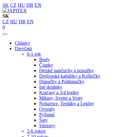
SK
CZ
HU
HR
EN
SK
CZ
HU
HR
EN
0
Chlapci
Dievčatá
0-1 rok
Body
Čiapky
Detské pančuchy a ponožky
Dojčenské kabátiky a Košieľky
Dupačky a Poldupačky
Iné doplnky
Kraťasy a 3/4 legíny
Mikiny, Svetre a Vesty
Nohavice, Tepláky a Legíny
Overaly
Pyžamá
Šaty
Súpravy
2-6 rokov
7-10 rokov