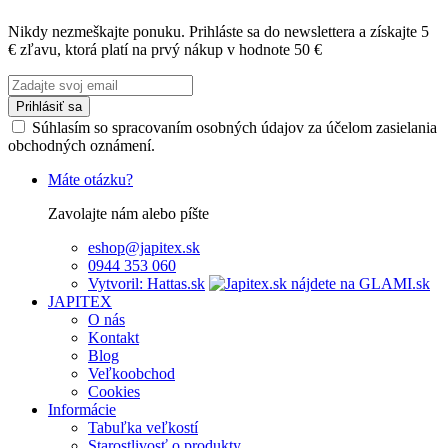
Nikdy nezmeškajte ponuku. Prihláste sa do newslettera a získajte 5
€ zľavu, ktorá platí na prvý nákup v hodnote 50 €
Prihlásiť sa
Súhlasím so spracovaním osobných údajov za účelom zasielania
obchodných oznámení.
Máte otázku?
Zavolajte nám alebo píšte
eshop@japitex.sk
0944 353 060
Vytvoril: Hattas.sk
JAPITEX
O nás
Kontakt
Blog
Veľkoobchod
Cookies
Informácie
Tabuľka veľkostí
Starostlivosť o produkty