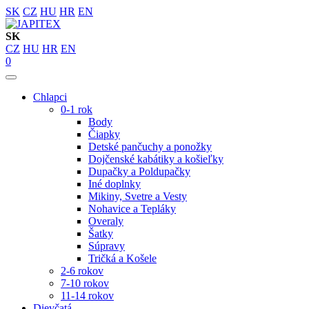
SK
CZ
HU
HR
EN
SK
CZ
HU
HR
EN
0
Chlapci
0-1 rok
Body
Čiapky
Detské pančuchy a ponožky
Dojčenské kabátiky a košieľky
Dupačky a Poldupačky
Iné doplnky
Mikiny, Svetre a Vesty
Nohavice a Tepláky
Overaly
Šatky
Súpravy
Tričká a Košele
2-6 rokov
7-10 rokov
11-14 rokov
Dievčatá