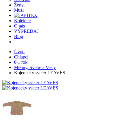
Ženy
Muži
Kolekcie
O nás
VÝPREDAJ
Blog
Úvod
Chlapci
0-1 rok
Mikiny, Svetre a Vesty
Kojenecký sveter LEAVES