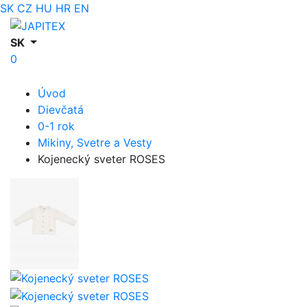
SK
CZ
HU
HR
EN
SK
0
Úvod
Dievčatá
0-1 rok
Mikiny, Svetre a Vesty
Kojenecký sveter ROSES