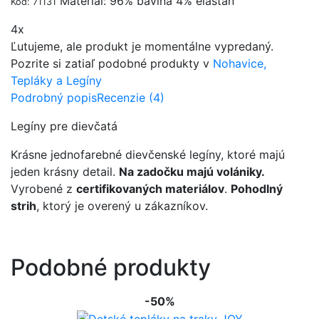
Materiál: 96% bavlna 4% elastan
Kód: 71131
4x
Ľutujeme, ale produkt je momentálne vypredaný.
Pozrite si zatiaľ podobné produkty v
Nohavice,
Tepláky a Legíny
Podrobný popis
Recenzie (4)
Legíny pre dievčatá
Krásne jednofarebné dievčenské legíny, ktoré majú
jeden krásny detail.
Na zadočku majú volániky.
Vyrobené z
certifikovaných materiálov
.
Pohodlný
strih
, ktorý je overený u zákazníkov.
Podobné produkty
-50%