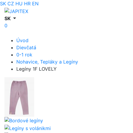
SK
CZ
HU
HR
EN
SK
0
Úvod
Dievčatá
0-1 rok
Nohavice, Tepláky a Legíny
Legíny 1F LOVELY