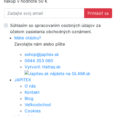
nákup v hodnote 50 €
Prihlásiť sa
Súhlasím so spracovaním osobných údajov za
účelom zasielania obchodných oznámení.
Máte otázku?
Zavolajte nám alebo píšte
eshop@japitex.sk
0944 353 060
Vytvoril: Hattas.sk
JAPITEX
O nás
Kontakt
Blog
Veľkoobchod
Cookies