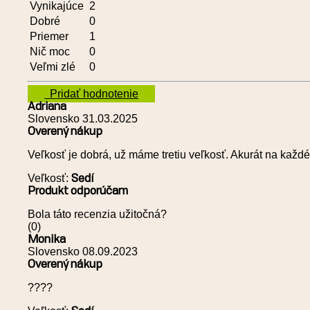
Vynikajúce
2
Dobré
0
Priemer
1
Nič moc
0
Veľmi zlé
0
Pridať hodnotenie
Adriana
Slovensko
31.03.2025
Overený nákup
Veľkosť je dobrá, už máme tretiu veľkosť. Akurát na každé 
Veľkosť:
Sedí
Produkt odporúčam
Bola táto recenzia užitočná?
(
0
)
Monika
Slovensko
08.09.2023
Overený nákup
????