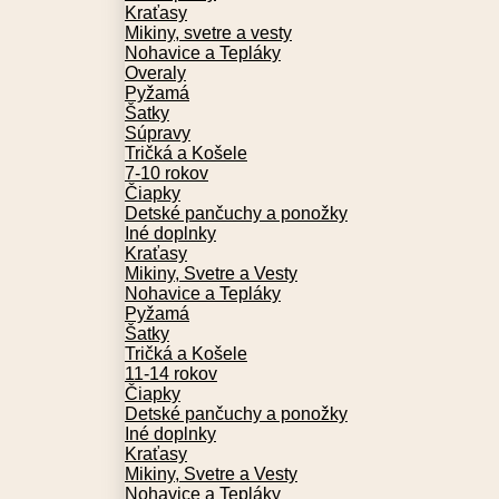
Kraťasy
Mikiny, svetre a vesty
Nohavice a Tepláky
Overaly
Pyžamá
Šatky
Súpravy
Tričká a Košele
7-10 rokov
Čiapky
Detské pančuchy a ponožky
Iné doplnky
Kraťasy
Mikiny, Svetre a Vesty
Nohavice a Tepláky
Pyžamá
Šatky
Tričká a Košele
11-14 rokov
Čiapky
Detské pančuchy a ponožky
Iné doplnky
Kraťasy
Mikiny, Svetre a Vesty
Nohavice a Tepláky