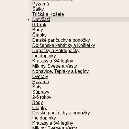
Pyžamá
Šatky
Tričká a Košele
Dievčatá
0-1 rok
Body
Čiapky
Detské pančuchy a ponožky
Dojčenské kabátiky a Košieľky
Dupačky a Poldupačky
Iné doplnky
Kraťasy a 3/4 legíny
Mikiny, Svetre a Vesty
Nohavice, Tepláky a Legíny
Overaly
Pyžamá
Šaty
Súpravy
2-6 rokov
Body
Čiapky
Detské pančuchy a ponožky
Iné doplnky
Kraťasy a 3/4 legíny
Mikiny, Svetre a Vesty