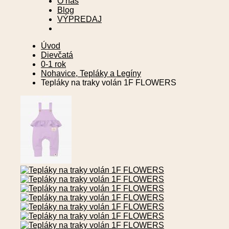
O nás
Blog
VÝPREDAJ
Úvod
Dievčatá
0-1 rok
Nohavice, Tepláky a Legíny
Tepláky na traky volán 1F FLOWERS