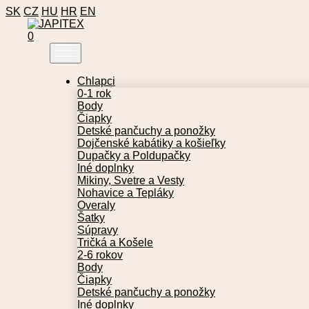
SK
CZ
HU
HR
EN
0
Chlapci
0-1 rok
Body
Čiapky
Detské pančuchy a ponožky
Dojčenské kabátiky a košieľky
Dupačky a Poldupačky
Iné doplnky
Mikiny, Svetre a Vesty
Nohavice a Tepláky
Overaly
Šatky
Súpravy
Tričká a Košele
2-6 rokov
Body
Čiapky
Detské pančuchy a ponožky
Iné doplnky