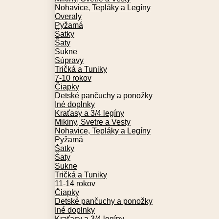
Nohavice, Tepláky a Legíny
Overaly
Pyžamá
Šatky
Šaty
Sukne
Súpravy
Tričká a Tuniky
7-10 rokov
Čiapky
Detské pančuchy a ponožky
Iné doplnky
Kraťasy a 3/4 legíny
Mikiny, Svetre a Vesty
Nohavice, Tepláky a Legíny
Pyžamá
Šatky
Šaty
Sukne
Tričká a Tuniky
11-14 rokov
Čiapky
Detské pančuchy a ponožky
Iné doplnky
Kraťasy a 3/4 legíny