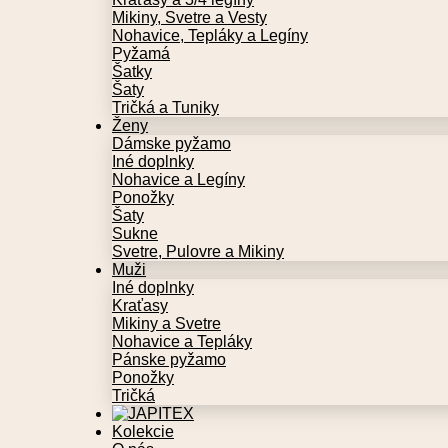
Mikiny, Svetre a Vesty
Nohavice, Tepláky a Legíny
Pyžamá
Šatky
Šaty
Tričká a Tuniky
Ženy
Dámske pyžamo
Iné doplnky
Nohavice a Legíny
Ponožky
Šaty
Sukne
Svetre, Pulovre a Mikiny
Muži
Iné doplnky
Kraťasy
Mikiny a Svetre
Nohavice a Tepláky
Pánske pyžamo
Ponožky
Tričká
Kolekcie