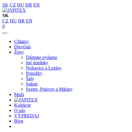
SK
CZ
HU
HR
EN
SK
CZ
HU
HR
EN
0
Chlapci
Dievčatá
Ženy
Dámske pyžamo
Iné doplnky
Nohavice a Legíny
Ponožky
Šaty
Sukne
Svetre, Pulovre a Mikiny
Muži
Kolekcie
O nás
VÝPREDAJ
Blog