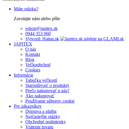
Máte otázku?
Zavolajte nám alebo píšte
eshop@japitex.sk
0944 353 060
Vytvoril: Hattas.sk
JAPITEX
O nás
Kontakt
Blog
Veľkoobchod
Cookies
Informácie
Tabuľka veľkostí
Starostlivosť o produkty
Prečo nakupovať u nás?
Ako nakupovať
Používanie súborov cookie
Pre zákazníkov
Doprava a platba
Najčastejšie otázky
Obchodné podmienky
Vrátenie tovaru