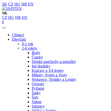
SK
CZ
HU
HR
EN
SK
CZ
HU
HR
EN
0
Chlapci
Dievčatá
0-1 rok
2-6 rokov
Body
Čiapky
Detské pančuchy a ponožky
Iné doplnky
Kraťasy a 3/4 legíny
Mikiny, Svetre a Vesty
Nohavice, Tepláky a Legíny
Overaly
Pyžamá
Šatky
Šaty
Sukne
Súpravy
Tričká a Tuniky