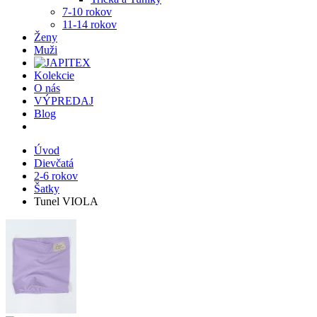
7-10 rokov
11-14 rokov
Ženy
Muži
Kolekcie
O nás
VÝPREDAJ
Blog
Úvod
Dievčatá
2-6 rokov
Šatky
Tunel VIOLA