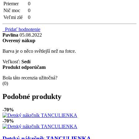
Priemer
0
Nič moc
0
Veľmi zlé
0
Pridať hodnotenie
Pavlína
05.08.2022
Overený nákup
Barva je o něco světlejší než na fotce.
Veľkosť:
Sedí
Produkt odporúčam
Bola táto recenzia užitočná?
(
0
)
Podobné produkty
-70%
-70%
Detský nákrčník TANCULIENKA