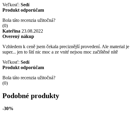
Veľkosť:
Sedí
Produkt odporúčam
Bola táto recenzia užitočná?
(
0
)
Kateřina
23.08.2022
Overený nákup
Vzhledem k ceně jsem čekala preciznější provedení. Ale material je
super... jen to šití nic moc a ze vnitŕ nejsou moc začištěné nítě
Veľkosť:
Sedí
Produkt odporúčam
Bola táto recenzia užitočná?
(
0
)
Podobné produkty
-30%