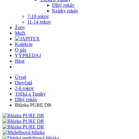
Dlhý rukáv
Krátky rukáv
7-10 rokov
11-14 rokov
Ženy
Muži
Kolekcie
O nás
VÝPREDAJ
Blog
Úvod
Dievčatá
2-6 rokov
Tričká a Tuniky
Dlhý rukáv
Blúzka PURE DR