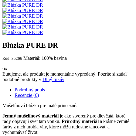
Blúzka PURE DR
Materiál: 100% bavlna
Kód: 35266
6x
Ľutujeme, ale produkt je momentálne vypredaný. Pozrite si zatiaľ
podobné produkty v
Dlhý rukáv
Podrobný popis
Recenzie (6)
Mušelínová blúzka pre malé princezné.
Jemný mušelínový materiál
je ako stvorený pre dievčatá, ktoré
rady objavujú svet tam vonku.
Prírodný materiál
a krásne zemité
farby z nich urobia víly, ktoré môžu radostne tancovať a
vychutnávať život.