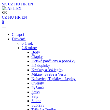
SK
CZ
HU
HR
EN
SK
CZ
HU
HR
EN
0
Chlapci
Dievčatá
0-1 rok
2-6 rokov
Body
Čiapky
Detské pančuchy a ponožky
Iné doplnky
Kraťasy a 3/4 legíny
Mikiny, Svetre a Vesty
Nohavice, Tepláky a Legíny
Overaly
Pyžamá
Šatky
Šaty
Sukne
Súpravy
Tričká a Tuniky