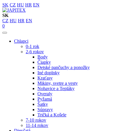
SK
CZ
HU
HR
EN
SK
CZ
HU
HR
EN
0
Chlapci
0-1 rok
2-6 rokov
Body
Čiapky
Detské pančuchy a ponožky
Iné doplnky
Kraťasy
Mikiny, svetre a vesty
Nohavice a Tepláky
Overaly
Pyžamá
Šatky
Súpravy
Tričká a Košele
7-10 rokov
11-14 rokov
Dievčatá