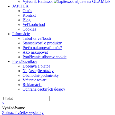
Vytvoril: Hattas.sk
JAPITEX
O nás
Kontakt
Blog
Veľkoobchod
Cookies
Informácie
Tabuľka veľkostí
Starostlivosť o produkty
Prečo nakupovať u nás?
Ako nakupovať
Používanie súborov cookie
Pre zákazníkov
Doprava a platba
Najčastejšie otázky
Obchodné podmienky
Vrátenie tovaru
Reklamácia
Ochrana osobných údajov
×
Vyhľadávame
Zobraziť všetky výsledky