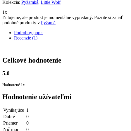
Kolekcia:
Pyžamká
,
Little Wolf
1x
Ľutujeme, ale produkt je momentálne vypredaný. Pozrite si zatiaľ
podobné produkty v
Pyžamá
Podrobný popis
Recenzie (1)
Celkové hodnotenie
5.0
Hodnotené 1x
Hodnotenie užívateľmi
Vynikajúce
1
Dobré
0
Priemer
0
Nič moc
0