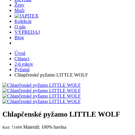
Ženy
Muži
Kolekcie
O nás
VÝPREDAJ
Blog
Úvod
Chlapci
2-6 rokov
Pyžamá
Chlapčenské pyžamo LITTLE WOLF
Chlapčenské pyžamo LITTLE WOLF
Materiál: 100% bavlna
Kód: 71698