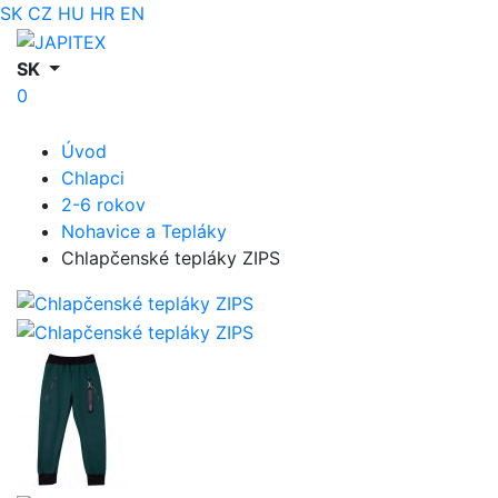
SK
CZ
HU
HR
EN
SK
0
Úvod
Chlapci
2-6 rokov
Nohavice a Tepláky
Chlapčenské tepláky ZIPS