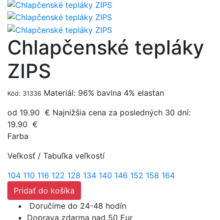
Chlapčenské tepláky
ZIPS
Materiál: 96% bavlna 4% elastan
Kód: 31336
od 19.90
€
Najnižšia cena za posledných 30 dní:
19.90
€
Farba
Veľkosť
/
Tabuľka veľkostí
104
110
116
122
128
134
140
146
152
158
164
Pridať do košíka
Doručíme do 24-48 hodín
Doprava zdarma nad 50 Eur