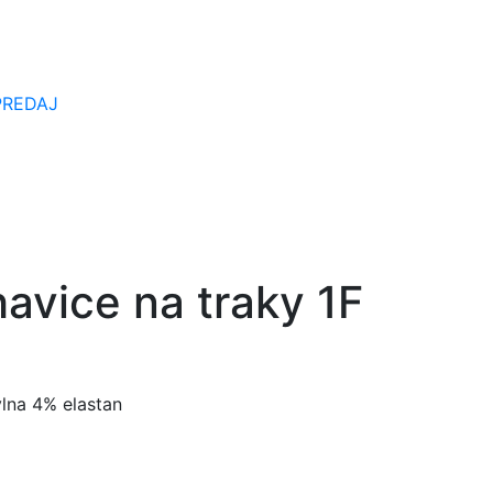
PREDAJ
avice na traky 1F
lna 4% elastan