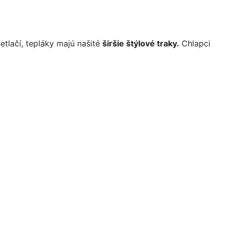
etlačí, tepláky majú našité
širšie štýlové traky.
Chlapci