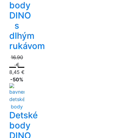
body
DINO
s
dlhým
rukávom
16.90
€
8,45 €
-50%
Detské
body
DINO