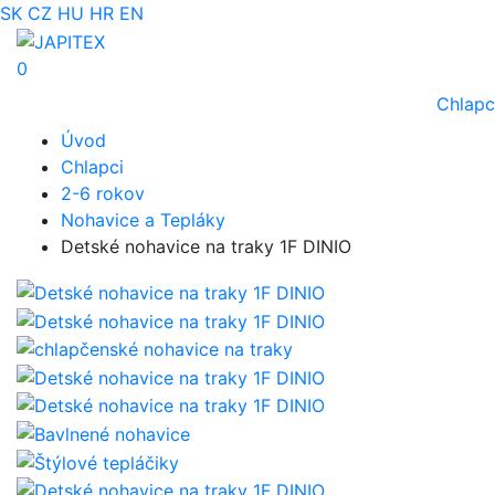
SK
CZ
HU
HR
EN
0
Chlapc
Úvod
Chlapci
2-6 rokov
Nohavice a Tepláky
Detské nohavice na traky 1F DINIO