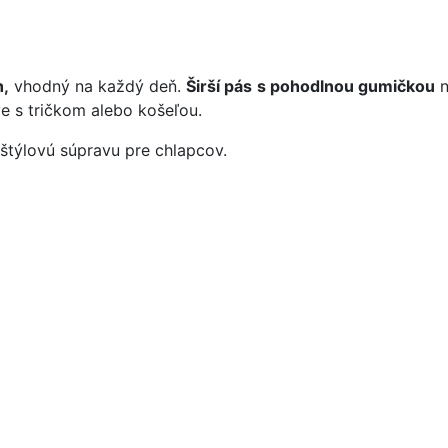
h,
vhodný na každý deň.
Širší pás
s pohodlnou gumičkou
n
ve s tričkom alebo košeľou.
 štýlovú súpravu pre chlapcov.