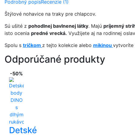
Podrobný popis
Recenzie (1)
Štýlové nohavice na traky pre chlapcov.
Sú ušité z
pohodlnej bavlnenej látky
. Majú
príjemný stri
isto ocenia
predné vrecká.
Využijete aj na rodinnej osla
Spolu s
tričkom
z tejto kolekcie alebo
mikinou
vytvoríte
Odporúčané produkty
-50%
Detské