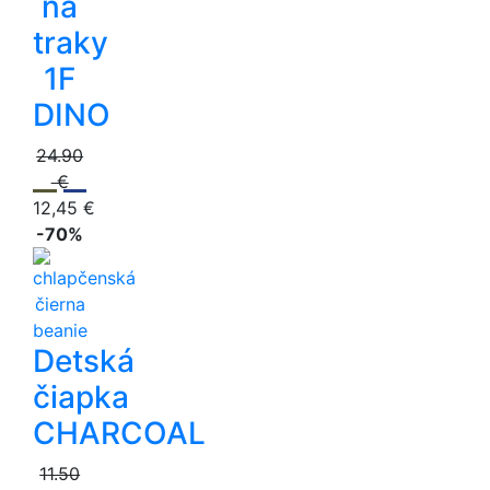
na
traky
1F
DINO
24.90
€
12,45 €
-70%
Detská
čiapka
CHARCOAL
11.50