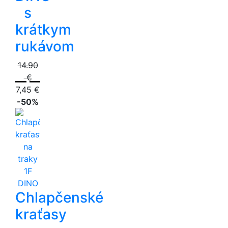
s
krátkym
rukávom
14.90
€
7,45 €
-50%
Chlapčenské
kraťasy