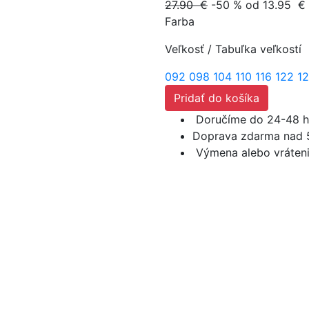
27.90 €
-50 %
od 13.95
€
Farba
Veľkosť
/
Tabuľka veľkostí
092
098
104
110
116
122
1
Pridať do košíka
Doručíme do 24-48 h
Doprava zdarma nad 
Výmena alebo vráteni