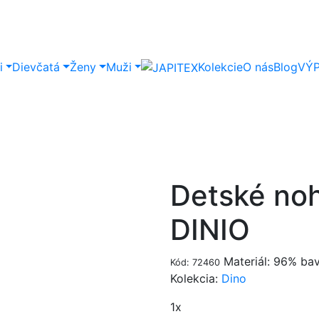
i
Dievčatá
Ženy
Muži
Kolekcie
O nás
Blog
VÝ
Detské noh
DINIO
Materiál: 96% bav
Kód: 72460
Kolekcia:
Dino
1x