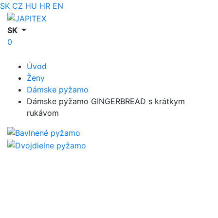
SK
CZ
HU
HR
EN
SK
0
Úvod
Ženy
Dámske pyžamo
Dámske pyžamo GINGERBREAD s krátkym
rukávom