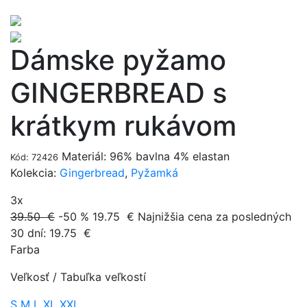
Dámske pyžamo
GINGERBREAD s
krátkym rukávom
Materiál: 96% bavlna 4% elastan
Kód: 72426
Kolekcia:
Gingerbread
,
Pyžamká
3x
39.50 €
-50 %
19.75
€
Najnižšia cena za posledných
30 dní:
19.75
€
Farba
Veľkosť
/
Tabuľka veľkostí
S
M
L
XL
XXL