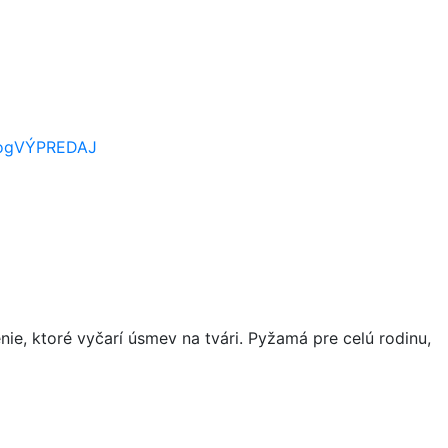
og
VÝPREDAJ
ie, ktoré vyčarí úsmev na tvári. Pyžamá pre celú rodinu,