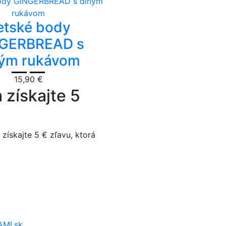
etské body
GERBREAD s
hým rukávom
15,90 €
 získajte 5
získajte 5 € zľavu, ktorá