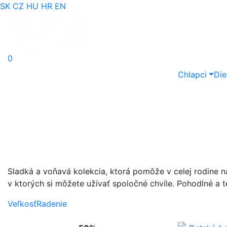
SK
CZ
HU
HR
EN
0
Chlapci
Die
Sladká a voňavá kolekcia, ktorá pomôže v celej rodine n
v ktorých si môžete užívať spoločné chvíle. Pohodlné a 
Veľkosť
Radenie