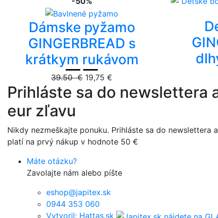
-50%
D
Dámske pyžamo
GIN
GINGERBREAD s
dl
krátkym rukávom
39.50 €
19,75 €
Prihláste sa do newslettera a
eur zľavu
Nikdy nezmeškajte ponuku. Prihláste sa do newslettera a 
platí na prvý nákup v hodnote 50 €
Máte otázku?
Zavolajte nám alebo píšte
eshop@japitex.sk
0944 353 060
Vytvoril: Hattas.sk