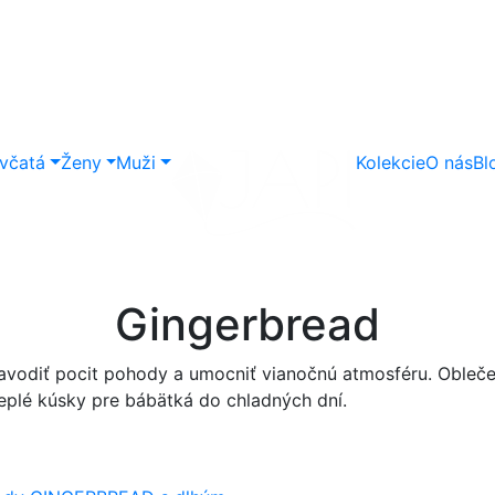
včatá
Ženy
Muži
Kolekcie
O nás
Bl
Gingerbread
avodiť pocit pohody a umocniť vianočnú atmosféru. Oblečen
teplé kúsky pre bábätká do chladných dní.