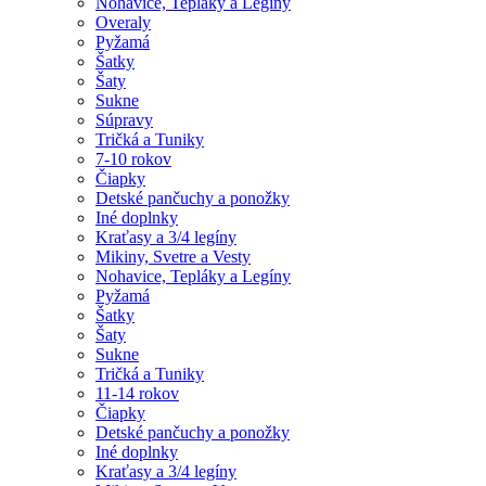
Nohavice, Tepláky a Legíny
Overaly
Pyžamá
Šatky
Šaty
Sukne
Súpravy
Tričká a Tuniky
7-10 rokov
Čiapky
Detské pančuchy a ponožky
Iné doplnky
Kraťasy a 3/4 legíny
Mikiny, Svetre a Vesty
Nohavice, Tepláky a Legíny
Pyžamá
Šatky
Šaty
Sukne
Tričká a Tuniky
11-14 rokov
Čiapky
Detské pančuchy a ponožky
Iné doplnky
Kraťasy a 3/4 legíny