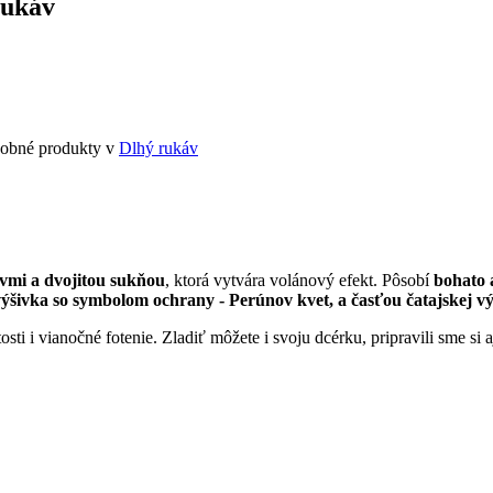
ukáv
odobné produkty v
Dlhý rukáv
ávmi a dvojitou sukňou
, ktorá vytvára volánový efekt. Pôsobí
bohato 
ýšivka so symbolom ochrany - Perúnov kvet, a časťou čatajskej vý
sti i vianočné fotenie. Zladiť môžete i svoju dcérku, pripravili sme si 