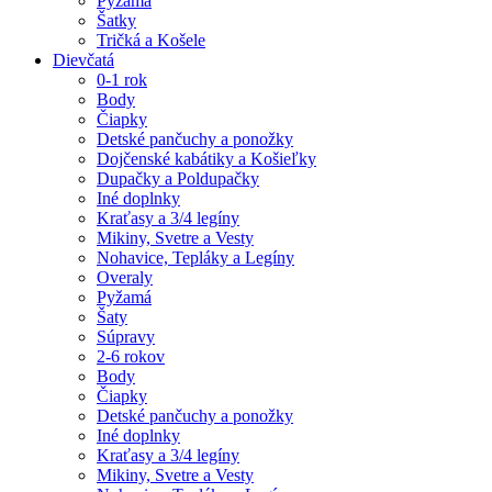
Pyžamá
Šatky
Tričká a Košele
Dievčatá
0-1 rok
Body
Čiapky
Detské pančuchy a ponožky
Dojčenské kabátiky a Košieľky
Dupačky a Poldupačky
Iné doplnky
Kraťasy a 3/4 legíny
Mikiny, Svetre a Vesty
Nohavice, Tepláky a Legíny
Overaly
Pyžamá
Šaty
Súpravy
2-6 rokov
Body
Čiapky
Detské pančuchy a ponožky
Iné doplnky
Kraťasy a 3/4 legíny
Mikiny, Svetre a Vesty