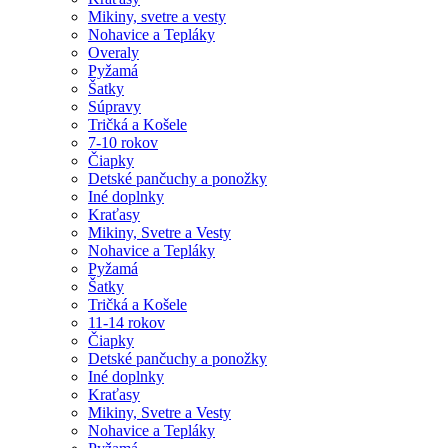
Mikiny, svetre a vesty
Nohavice a Tepláky
Overaly
Pyžamá
Šatky
Súpravy
Tričká a Košele
7-10 rokov
Čiapky
Detské pančuchy a ponožky
Iné doplnky
Kraťasy
Mikiny, Svetre a Vesty
Nohavice a Tepláky
Pyžamá
Šatky
Tričká a Košele
11-14 rokov
Čiapky
Detské pančuchy a ponožky
Iné doplnky
Kraťasy
Mikiny, Svetre a Vesty
Nohavice a Tepláky