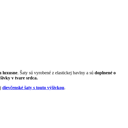
a luxusne
. Šaty sú vyrobené z elastickej bavlny a sú
doplnené o
šivky v tvare srdca.
aj
dievčenské šaty s touto výšivkou
.