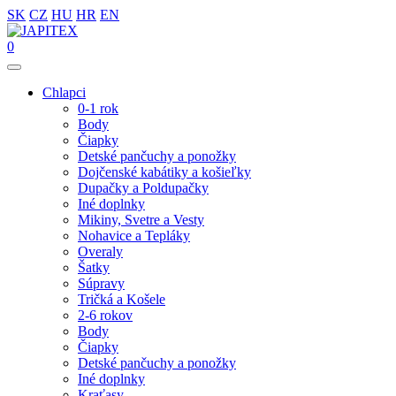
SK
CZ
HU
HR
EN
0
Chlapci
0-1 rok
Body
Čiapky
Detské pančuchy a ponožky
Dojčenské kabátiky a košieľky
Dupačky a Poldupačky
Iné doplnky
Mikiny, Svetre a Vesty
Nohavice a Tepláky
Overaly
Šatky
Súpravy
Tričká a Košele
2-6 rokov
Body
Čiapky
Detské pančuchy a ponožky
Iné doplnky
Kraťasy