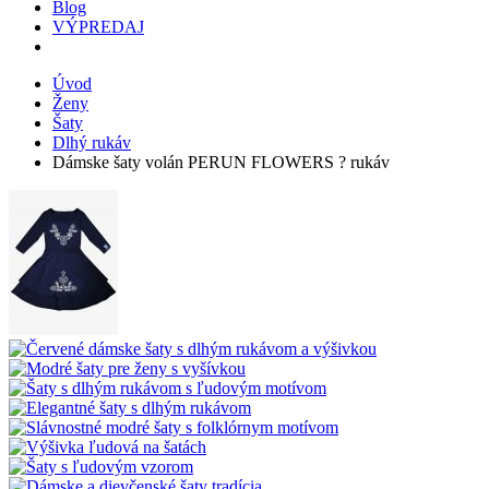
Blog
VÝPREDAJ
Úvod
Ženy
Šaty
Dlhý rukáv
Dámske šaty volán PERUN FLOWERS ? rukáv