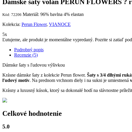
Dámske šaty volán PERUN FLOWERS ? r
Materiál: 96% bavlna 4% elastan
Kód: 72206
Kolekcia:
Perun Flower
,
VIANOCE
5x
Ľutujeme, ale produkt je momentálne vypredaný. Pozrite si zatiaľ p
Podrobný popis
Recenzie (5)
Dámske šaty s ľudovou výšivkou
Krásne dámske šaty z kolekcie Perun flower.
Šaty s 3/4 dlhými ruk
ľudový motív
. Na prednom vrchnom diely i na sukni je umiestnená
v
Krásny a luxusný kúsok, ktorý sa dokonalé hodí na slávnostne príležito
Celkové hodnotenie
5.0