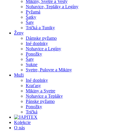
Mikiny, Svetre a Vesty
Nohavice, Tepláky a Legíny
Pyžamá
Šatky
Šaty
Tričká a Tuniky
Ženy
Dámske pyžamo
Iné doplnky
Nohavice a Legíny
Ponožky
Šaty
Sukne
Svetre, Pulovre a Mikiny
Muži
Iné doplnky
Kraťasy
Mikiny a Svetre
Nohavice a Tepláky
Pánske pyžamo
Ponožky
Tričká
Kolekcie
O nás