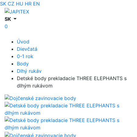
SK
CZ
HU
HR
EN
SK
0
Úvod
Dievčatá
0-1 rok
Body
Dlhý rukáv
Detské body prekladacie THREE ELEPHANTS s
dlhým rukávom