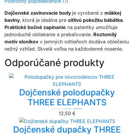
Podrobný popis
Recenzie (1)
Dojčenské zavinovacie body
je vyrobené z
mäkkej
bavlny
, ktorá je ideálna pre
citlivú pokožku bábätka
.
Praktické bočné zapínanie
na patentky umožňuje
jednoduché obliekanie a prebaľovanie.
Roztomilý
motív sloníkov
v jemných odtieňoch dodáva oblečeniu
nežný vzhľad. Skvelá voľba na každodenné nosenie.
Odporúčané produkty
Dojčenské polodupačky
THREE ELEPHANTS
12,50 €
Dojčenské dupačky THREE