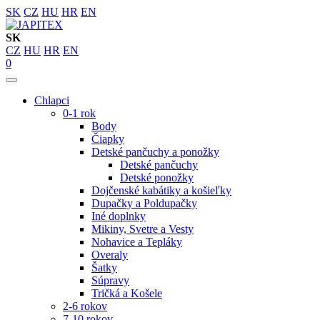
SK
CZ
HU
HR
EN
SK
CZ
HU
HR
EN
0
Chlapci
0-1 rok
Body
Čiapky
Detské pančuchy a ponožky
Detské pančuchy
Detské ponožky
Dojčenské kabátiky a košieľky
Dupačky a Poldupačky
Iné doplnky
Mikiny, Svetre a Vesty
Nohavice a Tepláky
Overaly
Šatky
Súpravy
Tričká a Košele
2-6 rokov
7-10 rokov