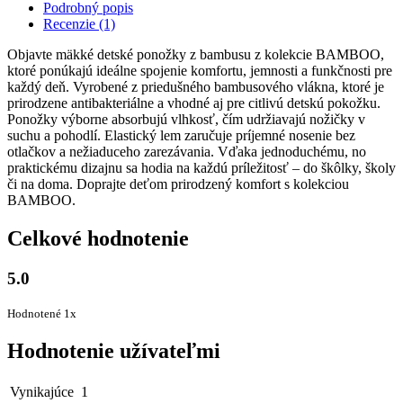
Podrobný popis
Recenzie (1)
Objavte mäkké detské ponožky z bambusu z kolekcie BAMBOO,
ktoré ponúkajú ideálne spojenie komfortu, jemnosti a funkčnosti pre
každý deň. Vyrobené z priedušného bambusového vlákna, ktoré je
prirodzene antibakteriálne a vhodné aj pre citlivú detskú pokožku.
Ponožky výborne absorbujú vlhkosť, čím udržiavajú nožičky v
suchu a pohodlí. Elastický lem zaručuje príjemné nosenie bez
otlačkov a nežiaduceho zarezávania. Vďaka jednoduchému, no
praktickému dizajnu sa hodia na každú príležitosť – do škôlky, školy
či na doma. Doprajte deťom prirodzený komfort s kolekciou
BAMBOO.
Celkové hodnotenie
5.0
Hodnotené 1x
Hodnotenie užívateľmi
Vynikajúce
1