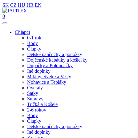
SK
CZ
HU
HR
EN
0
Chlapci
0-1 rok
Body
Čiapky
Detské pančuchy a ponožky
Dojčenské kabátiky a košieľky
Dupačky a Poldupačky
Iné doplnky
Mikiny, Svetre a Vesty
Nohavice a Tepláky
Overaly
Šatky
Súpravy
Tričká a Košele
2-6 rokov
Body
Čiapky
Detské pančuchy a ponožky
Iné doplnky
Kraťasy