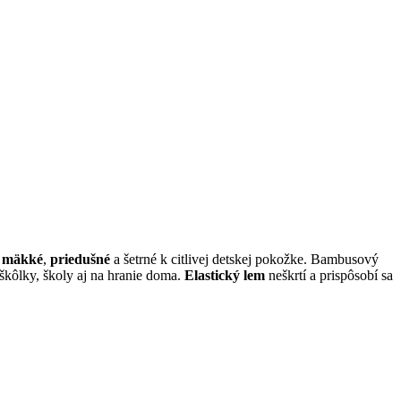
ú mäkké
,
priedušné
a šetrné k citlivej detskej pokožke. Bambusový
škôlky, školy aj na hranie doma.
Elastický lem
neškrtí a prispôsobí sa