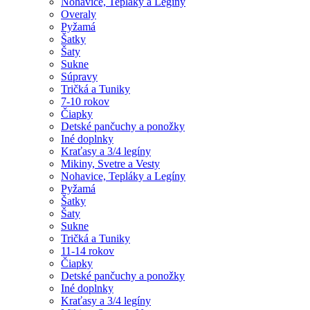
Nohavice, Tepláky a Legíny
Overaly
Pyžamá
Šatky
Šaty
Sukne
Súpravy
Tričká a Tuniky
7-10 rokov
Čiapky
Detské pančuchy a ponožky
Iné doplnky
Kraťasy a 3/4 legíny
Mikiny, Svetre a Vesty
Nohavice, Tepláky a Legíny
Pyžamá
Šatky
Šaty
Sukne
Tričká a Tuniky
11-14 rokov
Čiapky
Detské pančuchy a ponožky
Iné doplnky
Kraťasy a 3/4 legíny