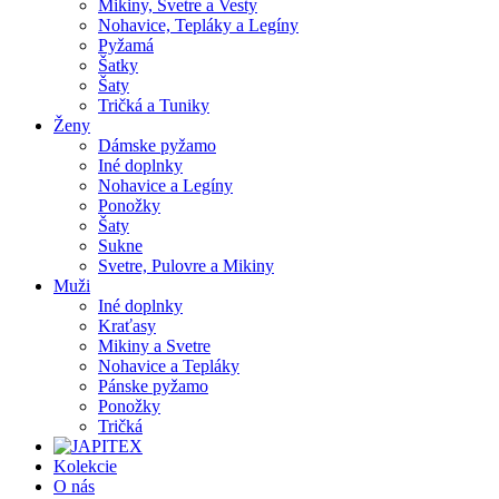
Mikiny, Svetre a Vesty
Nohavice, Tepláky a Legíny
Pyžamá
Šatky
Šaty
Tričká a Tuniky
Ženy
Dámske pyžamo
Iné doplnky
Nohavice a Legíny
Ponožky
Šaty
Sukne
Svetre, Pulovre a Mikiny
Muži
Iné doplnky
Kraťasy
Mikiny a Svetre
Nohavice a Tepláky
Pánske pyžamo
Ponožky
Tričká
Kolekcie
O nás