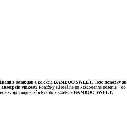
ožkami z bambusu
z kolekcie
BAMBOO SWEET
. Tieto
ponožky s
ú
absorpciu vlhkosti
. Ponožky sú ideálne na každodenné nosenie – do 
berte svojim najmenším kvalitu z kolekcie
BAMBOO SWEET
.