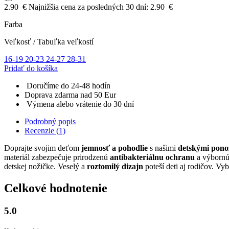
2.90
€
Najnižšia cena za posledných 30 dní:
2.90
€
Farba
Veľkosť
/
Tabuľka veľkostí
16-19
20-23
24-27
28-31
Pridať do košíka
Doručíme do 24-48 hodín
Doprava zdarma nad 50 Eur
Výmena alebo vrátenie do 30 dní
Podrobný popis
Recenzie (1)
Doprajte svojim deťom
jemnosť a pohodlie
s našimi
detskými pon
materiál zabezpečuje prirodzenú
antibakteriálnu ochranu
a výborn
detskej nožičke. Veselý a
roztomilý dizajn
poteší deti aj rodičov. Vy
Celkové hodnotenie
5.0