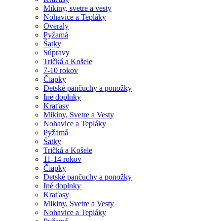
Mikiny, svetre a vesty
Nohavice a Tepláky
Overaly
Pyžamá
Šatky
Súpravy
Tričká a Košele
7-10 rokov
Čiapky
Detské pančuchy a ponožky
Iné doplnky
Kraťasy
Mikiny, Svetre a Vesty
Nohavice a Tepláky
Pyžamá
Šatky
Tričká a Košele
11-14 rokov
Čiapky
Detské pančuchy a ponožky
Iné doplnky
Kraťasy
Mikiny, Svetre a Vesty
Nohavice a Tepláky