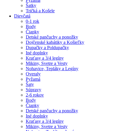
Pyžamá
Šatky
Tričká a Košele
Dievčatá
0-1 rok
Body
Čiapky
Detské pančuchy a ponožky
Dojčenské kabátiky a Košieľky
Dupačky a Poldupačky
Iné doplnky
Kraťasy a 3/4 legíny
Mikiny, Svetre a Vesty
Nohavice, Tepláky a Legíny
Overaly
Pyžamá
Šaty
Súpravy
2-6 rokov
Body
Čiapky
Detské pančuchy a ponožky
Iné doplnky
Kraťasy a 3/4 legíny
Mikiny, Svetre a Vesty