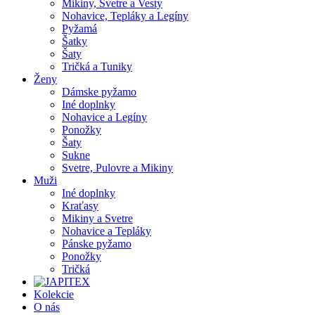
Mikiny, Svetre a Vesty
Nohavice, Tepláky a Legíny
Pyžamá
Šatky
Šaty
Tričká a Tuniky
Ženy
Dámske pyžamo
Iné doplnky
Nohavice a Legíny
Ponožky
Šaty
Sukne
Svetre, Pulovre a Mikiny
Muži
Iné doplnky
Kraťasy
Mikiny a Svetre
Nohavice a Tepláky
Pánske pyžamo
Ponožky
Tričká
Kolekcie
O nás