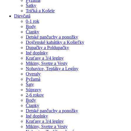
Pyžamá
Šatky
Tričká a Košele
Dievčatá
0-1 rok
Body
Čiapky
Detské pančuchy a ponožky
Dojčenské kabátiky a Košieľky
Dupačky a Poldupačky
Iné doplnky
Kraťasy a 3/4 legíny
Mikiny, Svetre a Vesty
Nohavice, Tepláky a Legíny
Overaly
Pyžamá
Šaty
Súpravy
2-6 rokov
Body
Čiapky
Detské pančuchy a ponožky
Iné doplnky
Kraťasy a 3/4 legíny
Mikiny, Svetre a Vesty