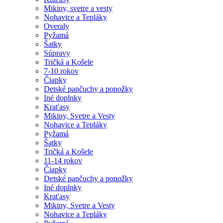
Mikiny, svetre a vesty
Nohavice a Tepláky
Overaly
Pyžamá
Šatky
Súpravy
Tričká a Košele
7-10 rokov
Čiapky
Detské pančuchy a ponožky
Iné doplnky
Kraťasy
Mikiny, Svetre a Vesty
Nohavice a Tepláky
Pyžamá
Šatky
Tričká a Košele
11-14 rokov
Čiapky
Detské pančuchy a ponožky
Iné doplnky
Kraťasy
Mikiny, Svetre a Vesty
Nohavice a Tepláky