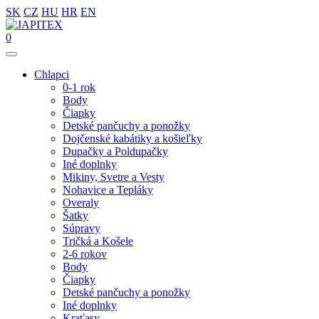
SK
CZ
HU
HR
EN
0
Chlapci
0-1 rok
Body
Čiapky
Detské pančuchy a ponožky
Dojčenské kabátiky a košieľky
Dupačky a Poldupačky
Iné doplnky
Mikiny, Svetre a Vesty
Nohavice a Tepláky
Overaly
Šatky
Súpravy
Tričká a Košele
2-6 rokov
Body
Čiapky
Detské pančuchy a ponožky
Iné doplnky
Kraťasy