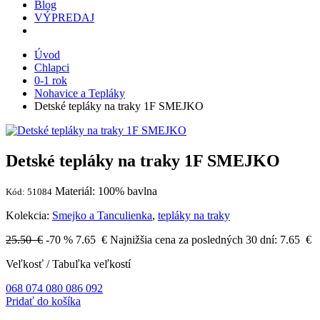
Blog
VÝPREDAJ
Úvod
Chlapci
0-1 rok
Nohavice a Tepláky
Detské tepláky na traky 1F SMEJKO
Detské tepláky na traky 1F SMEJKO
Materiál: 100% bavlna
Kód: 51084
Kolekcia:
Smejko a Tanculienka
,
tepláky na traky
25.50 €
-70 %
7.65
€
Najnižšia cena za posledných 30 dní:
7.65
€
Veľkosť
/
Tabuľka veľkostí
068
074
080
086
092
Pridať do košíka