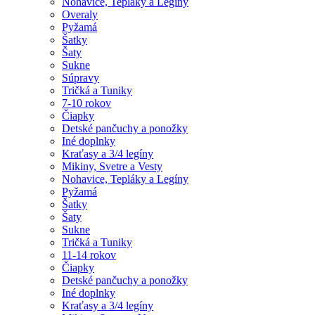
Nohavice, Tepláky a Legíny
Overaly
Pyžamá
Šatky
Šaty
Sukne
Súpravy
Tričká a Tuniky
7-10 rokov
Čiapky
Detské pančuchy a ponožky
Iné doplnky
Kraťasy a 3/4 legíny
Mikiny, Svetre a Vesty
Nohavice, Tepláky a Legíny
Pyžamá
Šatky
Šaty
Sukne
Tričká a Tuniky
11-14 rokov
Čiapky
Detské pančuchy a ponožky
Iné doplnky
Kraťasy a 3/4 legíny