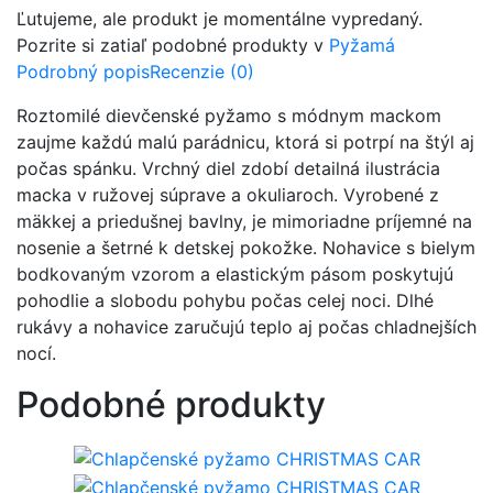
Ľutujeme, ale produkt je momentálne vypredaný.
Pozrite si zatiaľ podobné produkty v
Pyžamá
Podrobný popis
Recenzie (0)
Roztomilé dievčenské pyžamo s módnym mackom
zaujme každú malú parádnicu, ktorá si potrpí na štýl aj
počas spánku. Vrchný diel zdobí detailná ilustrácia
macka v ružovej súprave a okuliaroch. Vyrobené z
mäkkej a priedušnej bavlny, je mimoriadne príjemné na
nosenie a šetrné k detskej pokožke. Nohavice s bielym
bodkovaným vzorom a elastickým pásom poskytujú
pohodlie a slobodu pohybu počas celej noci. Dlhé
rukávy a nohavice zaručujú teplo aj počas chladnejších
nocí.
Podobné produkty